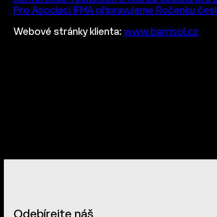
Pro Asociaci IFMA připravujeme Ročenku čes
Webové stránky klienta:
www.barrisol.cz
Odebírejte náš