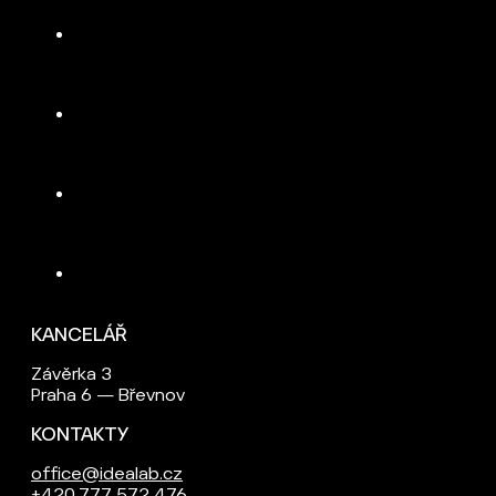
KANCELÁŘ
Závěrka 3
Praha 6 — Břevnov
KONTAKTY
office@idealab.cz
+420 777 572 476