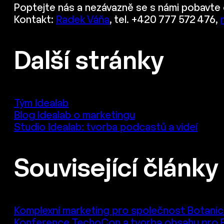
Poptejte nás a nezávazně se s námi pobavte o
Kontakt:
Radek Váňa
, tel. +420 777 572 476,
Další stránky
Tým Idealab
Blog Idealab o marketingu
Studio Idealab: tvorba podcastů a videí
Související články
Komplexní marketing pro společnost Botani
Konference TechoCon a tvorba obsahu pro 