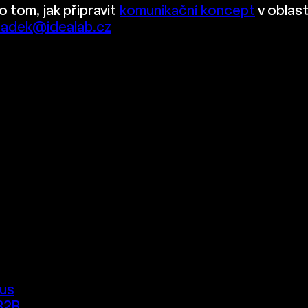
 tom, jak připravit
komunikační koncept
v oblast
radek@idealab.cz
cus
B2B