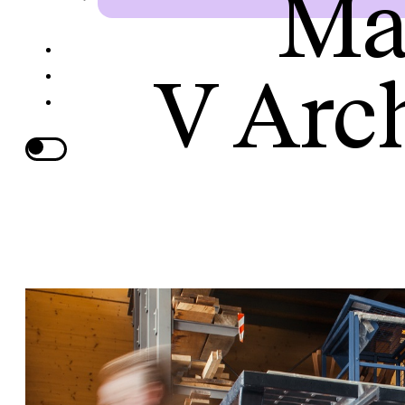
Ma
V Arch