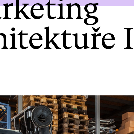
rketing
itektuře I