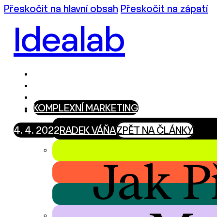
Přeskočit na hlavní obsah
Přeskočit na zápatí
Idealab
KOMPLEXNÍ MARKETING
4. 4. 2022
RADEK VÁŇA
ZPĚT NA ČLÁNKY
Jak P