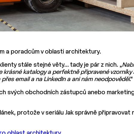
m a poradcům v oblasti architektury.
ienty stále stejné věty… tady je pár z nich. „
Nabí
krásné katalogy a perfektně připravené vzorníky 
 přes email a na LinkedIn a ani nám neodpověděl
.“
dách svých obchodních zástupců anebo marketin
ánek, protože v seriálu Jak správně připravovat
ro oblast architektury
.