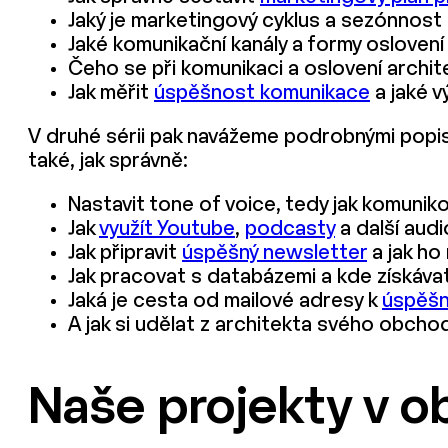
Jaký je marketingový cyklus a sezónnost 
Jaké komunikační kanály a formy oslovení 
Čeho se při komunikaci a oslovení archit
Jak měřit
úspěšnost komunikace
a jaké v
V druhé sérii pak navážeme podrobnými popisy
také, jak správně:
Nastavit tone of voice, tedy jak komunik
Jak
využít Youtube
,
podcasty
a další audio
Jak připravit
úspěšný newsletter
a jak ho 
Jak pracovat s databázemi a kde získáva
Jaká je cesta od mailové adresy k
úspěšn
A jak si udělat z architekta svého obcho
Naše projekty v ob