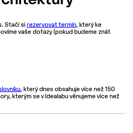
rchitektury
 Stačí si
rezervovat termín
, který ke
dpovíme vaše dotazy (pokud budeme znát
lovníku
, který dnes obsahuje více než 150
bory, kterým se v Idealabu věnujeme více než