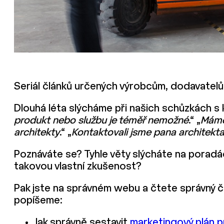
Seriál článků určených výrobcům, dodavatelů
Dlouhá léta slýcháme při našich schůzkách s kl
produkt nebo službu je téměř nemožné
.“ „
Máme 
architekty
.“ „
Kontaktovali jsme pana architekta
Poznáváte se? Tyhle věty slýcháte na pora
takovou vlastní zkušenost?
Pak jste na správném webu a čtete správný čl
popíšeme:
Jak správně sestavit
marketingový plán p