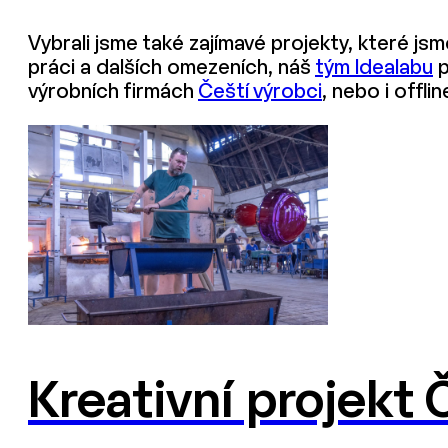
Vybrali jsme také zajímavé projekty, které js
práci a dalších omezeních, náš
tým Idealabu
p
výrobních firmách
Čeští výrobci
, nebo i offli
Kreativní projekt 