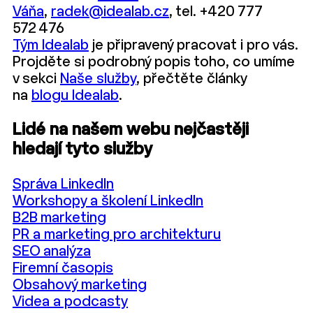
Váňa
,
radek@idealab.cz
, tel. +420 777
572 476
Tým Idealab
je připravený pracovat i pro vás.
Projděte si podrobný popis toho, co umíme
v sekci
Naše služby
, přečtěte články
na
blogu Idealab
.
Lidé na našem webu nejčastěji
hledají tyto služby
Správa LinkedIn
Workshopy a školení LinkedIn
B2B marketing
PR a marketing pro architekturu
SEO analýza
Firemní časopis
Obsahový marketing
Videa a podcasty