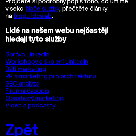
Projděte si podrobný popis toho, co umíme
v sekci
Naše služby
, přečtěte články
na
blogu Idealab
.
Lidé na našem webu nejčastěji
hledají tyto služby
Správa LinkedIn
Workshopy a školení LinkedIn
B2B marketing
PR a marketing pro architekturu
SEO analýza
Firemní časopis
Obsahový marketing
Videa a podcasty
Zpět