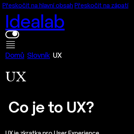
Přeskočit na hlavní obsah
Přeskočit na zápatí
Idealab
Domů
Slovník
UX
UX
Co je to UX?
UX je zkratka pro User Experience.