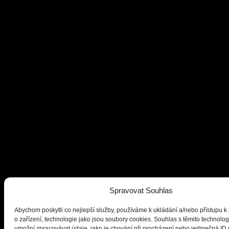
Spravovat Souhlas
Abychom poskytli co nejlepší služby, používáme k ukládání a/nebo přístupu k
o zařízení, technologie jako jsou soubory cookies. Souhlas s těmito technol
umožní zpracovávat údaje, jako je chování při procházení nebo jedinečná ID