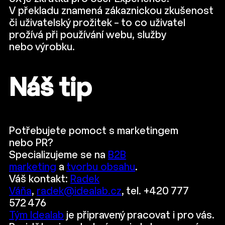
V překladu
znamená zákaznickou zkušenost
či uživatelský prožitek – to co uživatel
prožívá při používání webu, služby
nebo výrobku.
Náš tip
Potřebujete pomoct s marketingem
nebo PR?
Specializujeme se na
B2B
marketing
a
tvorbu obsahu
.
Váš kontakt:
Radek
Váňa
,
radek@idealab.cz
, tel. +420 777
572 476
Tým Idealab
je připravený pracovat i pro vás.