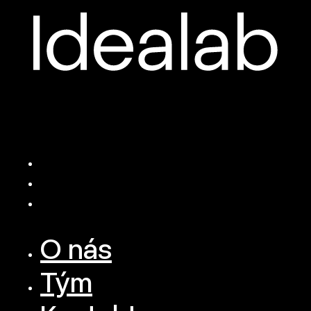
O nás
Tým