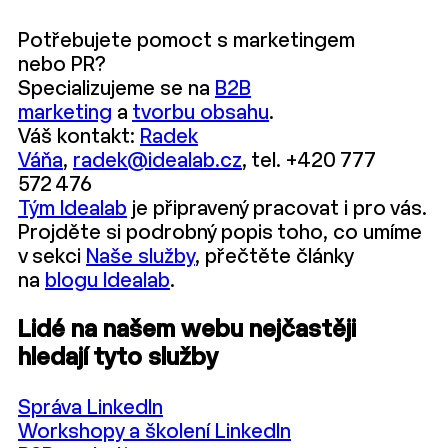
Potřebujete pomoct s marketingem
nebo PR?
Specializujeme se na
B2B
marketing
a
tvorbu obsahu
.
Váš kontakt:
Radek
Váňa
,
radek@idealab.cz
, tel. +420 777
572 476
Tým Idealab
je připravený pracovat i pro vás.
Projděte si podrobný popis toho, co umíme
v sekci
Naše služby
, přečtěte články
na
blogu Idealab
.
Lidé na našem webu nejčastěji
hledají tyto služby
Správa LinkedIn
Workshopy a školení LinkedIn