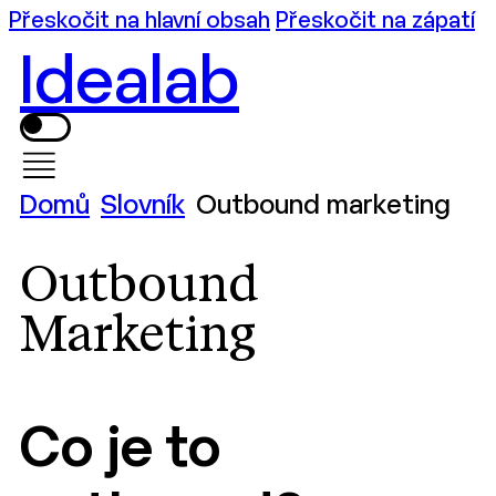
Přeskočit na hlavní obsah
Přeskočit na zápatí
Idealab
Domů
Slovník
Outbound marketing
Outbound
Marketing
Co je to