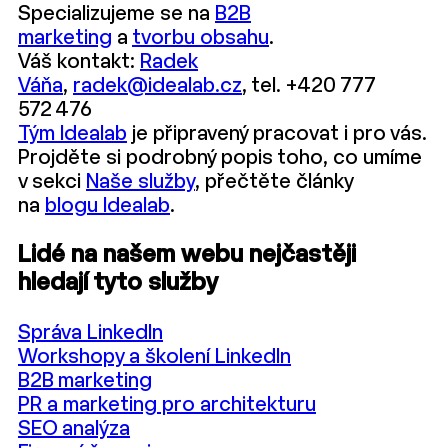
Specializujeme se na
B2B
marketing
a
tvorbu obsahu
.
Váš kontakt:
Radek
Váňa
,
radek@idealab.cz
, tel. +420 777
572 476
Tým Idealab
je připravený pracovat i pro vás.
Projděte si podrobný popis toho, co umíme
v sekci
Naše služby
, přečtěte články
na
blogu Idealab
.
Lidé na našem webu nejčastěji
hledají tyto služby
Správa LinkedIn
Workshopy a školení LinkedIn
B2B marketing
PR a marketing pro architekturu
SEO analýza