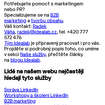
Potřebujete pomoct s marketingem
nebo PR?
Specializujeme se na
B2B
marketing
a
tvorbu obsahu
.
Váš kontakt:
Radek
Váňa
,
radek@idealab.cz
, tel. +420 777
572 476
Tým Idealab
je připravený pracovat i pro vás.
Projděte si podrobný popis toho, co umíme
v sekci
Naše služby
, přečtěte články
na
blogu Idealab
.
Lidé na našem webu nejčastěji
hledají tyto služby
Správa LinkedIn
Workshopy a školení LinkedIn
B2B marketing