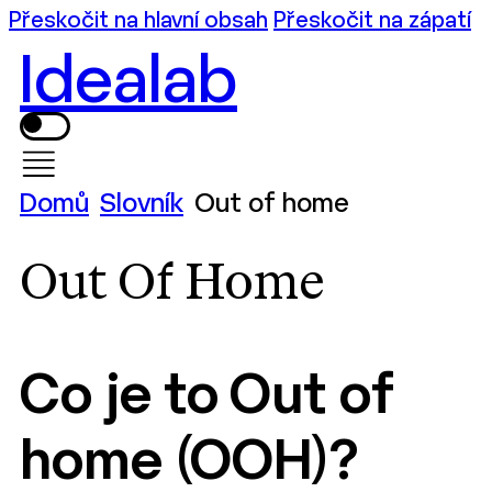
Přeskočit na hlavní obsah
Přeskočit na zápatí
Idealab
Domů
Slovník
Out of home
Out Of Home
Co je to Out of
home (OOH)?