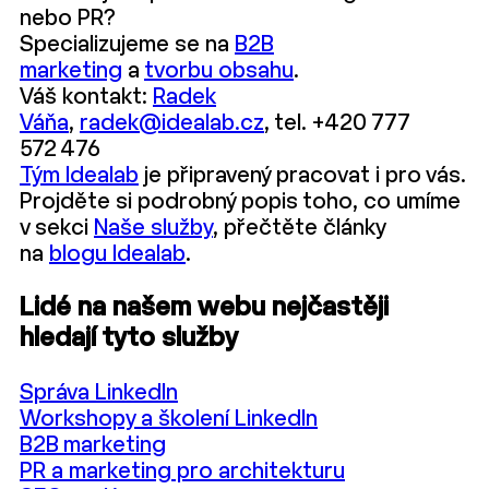
nebo PR?
Specializujeme se na
B2B
marketing
a
tvorbu obsahu
.
Váš kontakt:
Radek
Váňa
,
radek@idealab.cz
, tel. +420 777
572 476
Tým Idealab
je připravený pracovat i pro vás.
Projděte si podrobný popis toho, co umíme
v sekci
Naše služby
, přečtěte články
na
blogu Idealab
.
Lidé na našem webu nejčastěji
hledají tyto služby
Správa LinkedIn
Workshopy a školení LinkedIn
B2B marketing
PR a marketing pro architekturu