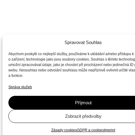
Spravovat Souhlas
Abychom poskytli co nejlepší služby, používáme k ukládání a/nebo přístupu k
o zařízení, technologie jako jsou soubory cookies. Souhlas s těmito technol
umožní zpracovávat údaje, jako je chování při procházení nebo jedinečná ID
webu. Nesouhlas nebo odvolání souhlasu může nepříznivě ovlivnit určité vlas
a funkce.
Správa služeb
Příjmout
Zobrazit předvolby
Zásady cookies
GDPR a cookies
Imprint