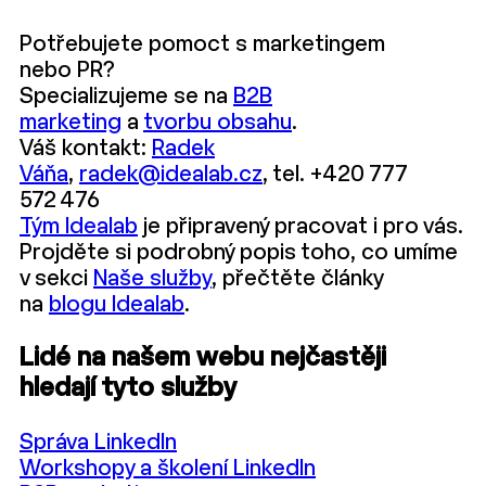
Potřebujete pomoct s marketingem
nebo PR?
Specializujeme se na
B2B
marketing
a
tvorbu obsahu
.
Váš kontakt:
Radek
Váňa
,
radek@idealab.cz
, tel. +420 777
572 476
Tým Idealab
je připravený pracovat i pro vás.
Projděte si podrobný popis toho, co umíme
v sekci
Naše služby
, přečtěte články
na
blogu Idealab
.
Lidé na našem webu nejčastěji
hledají tyto služby
Správa LinkedIn
Workshopy a školení LinkedIn