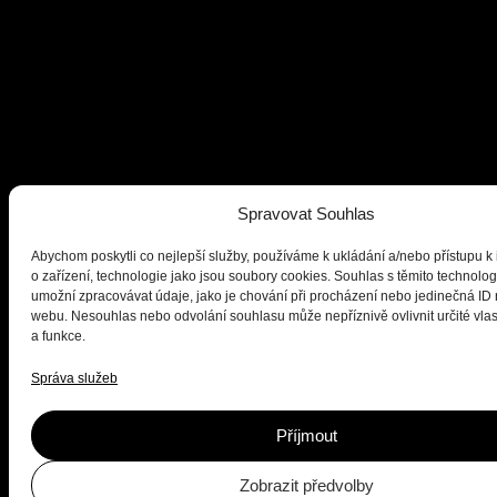
Spravovat Souhlas
Abychom poskytli co nejlepší služby, používáme k ukládání a/nebo přístupu k
o zařízení, technologie jako jsou soubory cookies. Souhlas s těmito technol
umožní zpracovávat údaje, jako je chování při procházení nebo jedinečná ID
webu. Nesouhlas nebo odvolání souhlasu může nepříznivě ovlivnit určité vlas
a funkce.
Správa služeb
Příjmout
Zobrazit předvolby