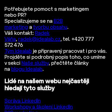
Potřebujete pomoct s marketingem
nebo PR?
Specializujeme se na
B2B
marketing
a
tvorbu obsahu
.
Váš kontakt:
Radek
Váňa
,
radek@idealab.cz
, tel. +420 777
572 476
Tým Idealab
je připravený pracovat i pro vás.
Projděte si podrobný popis toho, co umíme
v sekci
Naše služby
, přečtěte články
na
blogu Idealab
.
Lidé na našem webu nejčastěji
hledají tyto služby
Správa LinkedIn
Workshopy a školení LinkedIn