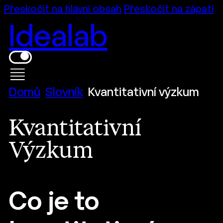
Přeskočit na hlavní obsah
Přeskočit na zápatí
Idealab
Domů
Slovník
Kvantitativní výzkum
Kvantitativní
Výzkum
Co je to