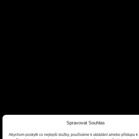
Spravovat Souhlas
Abychom poskytli co nejlepší služby, používáme k ukládání a/nebo přístupu k