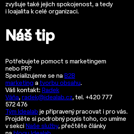
zvyšuje také jejich spokojenost, a tedy
i loajalita k celé organizaci.
Náš tip
Potřebujete pomoct s marketingem
nebo PR?
Specializujeme se na
B2B
marketing
a
tvorbu obsahu
.
Váš kontakt:
Radek
Váňa
,
radek@idealab.cz
, tel. +420 777
572 476
Tým Idealab
je připravený pracovat i pro vás.
Projděte si podrobný popis toho, co umíme
v sekci
Naše služby
, přečtěte články
na
blogu Idealab
.