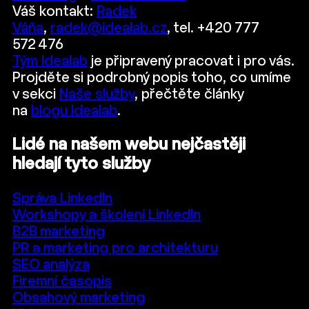
Váš kontakt:
Radek
Váňa
,
radek@idealab.cz
, tel. +420 777
572 476
Tým Idealab
je připravený pracovat i pro vás.
Projděte si podrobný popis toho, co umíme
v sekci
Naše služby
, přečtěte články
na
blogu Idealab
.
Lidé na našem webu nejčastěji
hledají tyto služby
Správa LinkedIn
Workshopy a školení LinkedIn
B2B marketing
PR a marketing pro architekturu
SEO analýza
Firemní časopis
Obsahový marketing