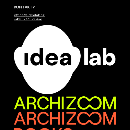
KONTAKTY
office@idealab.cz
+420 777 572 476