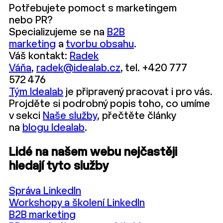
Potřebujete pomoct s marketingem
nebo PR?
Specializujeme se na
B2B
marketing
a
tvorbu obsahu
.
Váš kontakt:
Radek
Váňa
,
radek@idealab.cz
, tel. +420 777
572 476
Tým Idealab
je připravený pracovat i pro vás.
Projděte si podrobný popis toho, co umíme
v sekci
Naše služby
, přečtěte články
na
blogu Idealab
.
Lidé na našem webu nejčastěji
hledají tyto služby
Správa LinkedIn
Workshopy a školení LinkedIn
B2B marketing