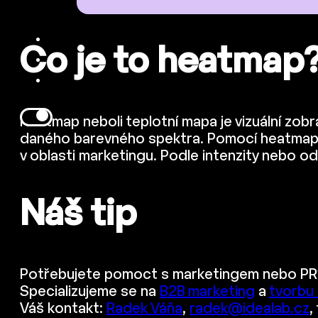
Co je to heatmap
Heatmap neboli teplotní mapa je vizuální zob
daného barevného spektra. Pomocí heatmapy 
v oblasti marketingu. Podle intenzity nebo od
Náš tip
Potřebujete pomoct s marketingem nebo PR
Specializujeme se na
B2B marketing
a
tvorbu
Váš kontakt:
Radek Váňa
,
radek@idealab.cz
,