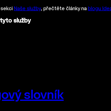
 sekci
Naše služby
, přečtěte články na
blogu Ide
 tyto služby
ový slovník