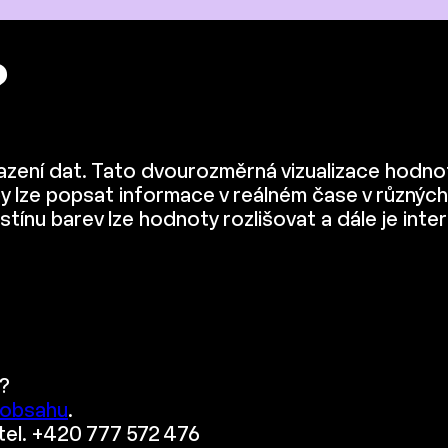
?
razení dat. Tato dvourozměrná vizualizace hodno
lze popsat informace v reálném čase v různých 
stínu barev lze hodnoty rozlišovat a dále je int
?
 obsahu
.
 tel. +420 777 572 476