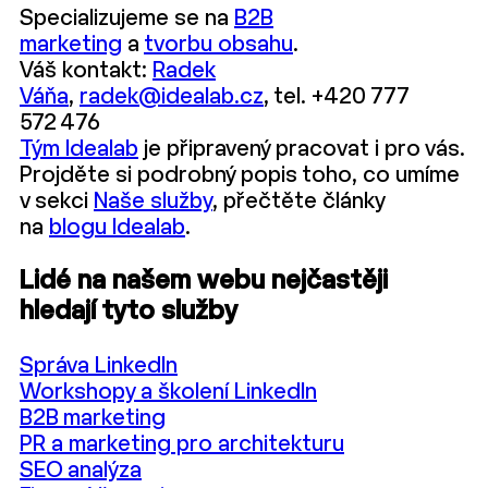
Specializujeme se na
B2B
marketing
a
tvorbu obsahu
.
Váš kontakt:
Radek
Váňa
,
radek@idealab.cz
, tel. +420 777
572 476
Tým Idealab
je připravený pracovat i pro vás.
Projděte si podrobný popis toho, co umíme
v sekci
Naše služby
, přečtěte články
na
blogu Idealab
.
Lidé na našem webu nejčastěji
hledají tyto služby
Správa LinkedIn
Workshopy a školení LinkedIn
B2B marketing
PR a marketing pro architekturu
SEO analýza