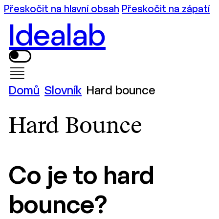
Přeskočit na hlavní obsah
Přeskočit na zápatí
Idealab
Domů
Slovník
Hard bounce
Hard Bounce
Co je to hard
bounce?