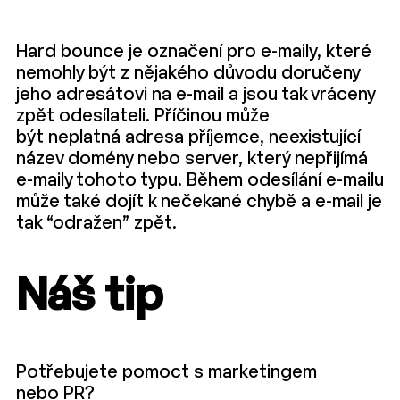
Hard
bounce
je označení pro e-maily, které
nemohly být z nějakého důvodu doručeny
jeho adresátovi
na e
-mail a jsou tak vráceny
zpět odesílateli
.
Příčinou může
být
neplatná
adresa příjemce
,
neexistující
název domény
nebo server
, který
nepřijímá
e-maily tohoto typu.
Během odesílání e-mailu
může také dojít k nečekané
chybě
a e-mail je
tak “odražen” zpět.
Náš tip
Potřebujete pomoct s marketingem
nebo PR?