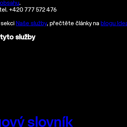
 obsahu
.
 tel. +420 777 572 476
 sekci
Naše služby
, přečtěte články na
blogu Ide
 tyto služby
ový slovník