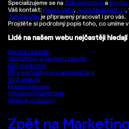
Specializujeme se na
B2B marketing
a
tvorbu
Váš kontakt:
Radek Váňa
,
radek@idealab.cz
,
Tým Idealab
je připravený pracovat i pro vás.
Projděte si podrobný popis toho, co umíme v
Lidé na našem webu nejčastěji hledají
Správa LinkedIn
Workshopy a školení LinkedIn
B2B marketing
PR a marketing pro architekturu
SEO analýza
Firemní časopis
Obsahový marketing
Videa a podcasty
Zpět na Marketing