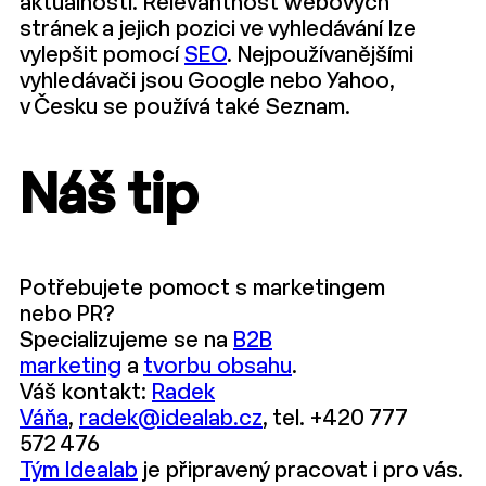
aktuálnosti. Relevantnost webových
stránek a jejich pozici ve vyhledávání lze
vylepšit pomocí
SEO
. Nejpoužívanějšími
vyhledávači jsou Google nebo Yahoo,
v Česku se používá také Seznam.
Náš tip
Potřebujete pomoct s marketingem
nebo PR?
Specializujeme se na
B2B
marketing
a
tvorbu obsahu
.
Váš kontakt:
Radek
Váňa
,
radek@idealab.cz
, tel. +420 777
572 476
Tým Idealab
je připravený pracovat i pro vás.