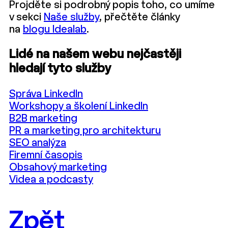
Projděte si podrobný popis toho, co umíme
v sekci
Naše služby
, přečtěte články
na
blogu Idealab
.
Lidé na našem webu nejčastěji
hledají tyto služby
Správa LinkedIn
Workshopy a školení LinkedIn
B2B marketing
PR a marketing pro architekturu
SEO analýza
Firemní časopis
Obsahový marketing
Videa a podcasty
Zpět