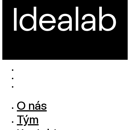
O nás
Tým