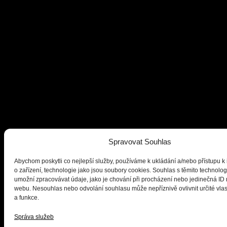
Spravovat Souhlas
Abychom poskytli co nejlepší služby, používáme k ukládání a/nebo přístupu k
o zařízení, technologie jako jsou soubory cookies. Souhlas s těmito technol
umožní zpracovávat údaje, jako je chování při procházení nebo jedinečná ID
webu. Nesouhlas nebo odvolání souhlasu může nepříznivě ovlivnit určité vlas
a funkce.
Správa služeb