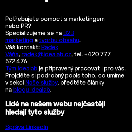
Potřebujete pomoct s marketingem
nebo PR?
Specializujeme se na
B2B
marketing
a
tvorbu obsahu
.
Váš kontakt:
Radek
Váňa
,
radek@idealab.cz
, tel. +420 777
572 476
Tým Idealab
je připravený pracovat i pro vás.
Projděte si podrobný popis toho, co umíme
v sekci
Naše služby
, přečtěte články
na
blogu Idealab
.
Lidé na našem webu nejčastěji
hledají tyto služby
Správa LinkedIn