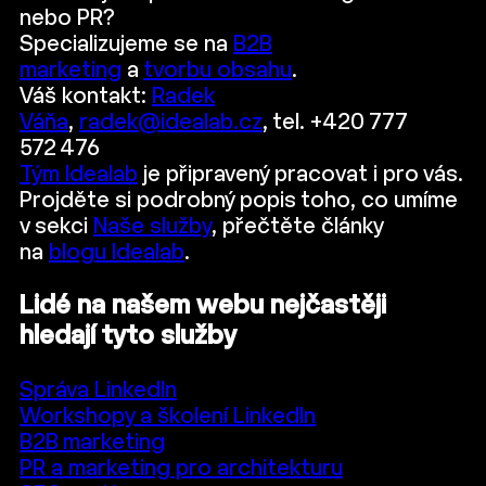
nebo PR?
Specializujeme se na
B2B
marketing
a
tvorbu obsahu
.
Váš kontakt:
Radek
Váňa
,
radek@idealab.cz
, tel. +420 777
572 476
Tým Idealab
je připravený pracovat i pro vás.
Projděte si podrobný popis toho, co umíme
v sekci
Naše služby
, přečtěte články
na
blogu Idealab
.
Lidé na našem webu nejčastěji
hledají tyto služby
Správa LinkedIn
Workshopy a školení LinkedIn
B2B marketing
PR a marketing pro architekturu