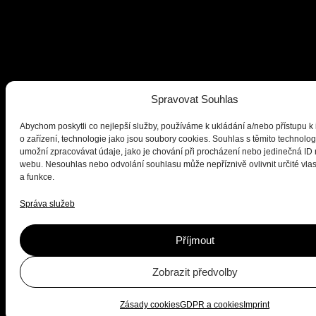
Spravovat Souhlas
Abychom poskytli co nejlepší služby, používáme k ukládání a/nebo přístupu k
o zařízení, technologie jako jsou soubory cookies. Souhlas s těmito technol
umožní zpracovávat údaje, jako je chování při procházení nebo jedinečná ID
webu. Nesouhlas nebo odvolání souhlasu může nepříznivě ovlivnit určité vlas
a funkce.
Správa služeb
Příjmout
Zobrazit předvolby
Zásady cookies
GDPR a cookies
Imprint