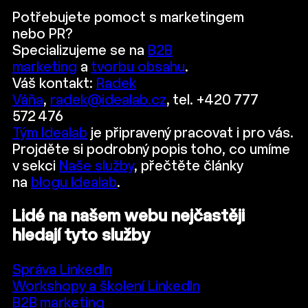
Potřebujete pomoct s marketingem
nebo PR?
Specializujeme se na
B2B
marketing
a
tvorbu obsahu
.
Váš kontakt:
Radek
Váňa
,
radek@idealab.cz
, tel. +420 777
572 476
Tým Idealab
je připravený pracovat i pro vás.
Projděte si podrobný popis toho, co umíme
v sekci
Naše služby
, přečtěte články
na
blogu Idealab
.
Lidé na našem webu nejčastěji
hledají tyto služby
Správa LinkedIn
Workshopy a školení LinkedIn
B2B marketing