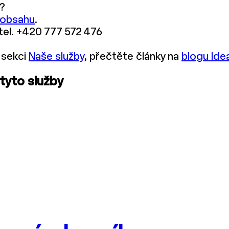
?
 obsahu
.
 tel. +420 777 572 476
 sekci
Naše služby
, přečtěte články na
blogu Ide
 tyto služby