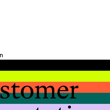
n
stomer