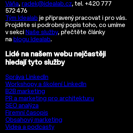
Váňa
,
radek@idealab.cz
, tel. +420 777
572 476
Tým Idealab
je připravený pracovat i pro vás.
Projděte si podrobný popis toho, co umíme
v sekci
Naše služby
, přečtěte články
na
blogu Idealab
.
Lidé na našem webu nejčastěji
hledají tyto služby
Správa LinkedIn
Workshopy a školení LinkedIn
B2B marketing
PR a marketing pro architekturu
SEO analýza
Firemní časopis
Obsahový marketing
Videa a podcasty