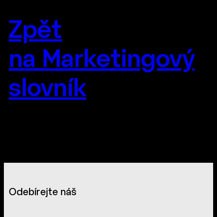
Zpět
na Marketingový
slovník
Odebírejte náš