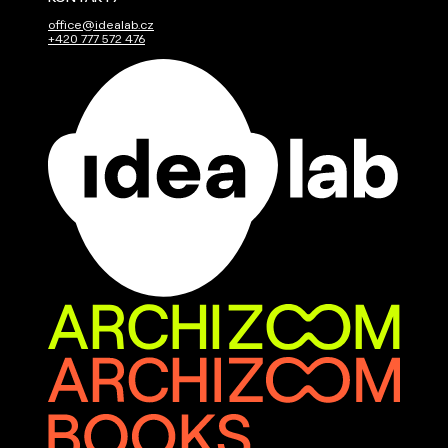
office@idealab.cz
+420 777 572 476