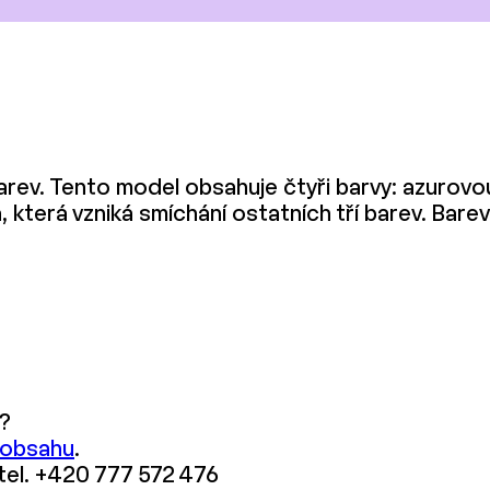
arev. Tento model obsahuje čtyři barvy: azurovo
, která vzniká smíchání ostatních tří barev. Bar
?
 obsahu
.
 tel. +420 777 572 476