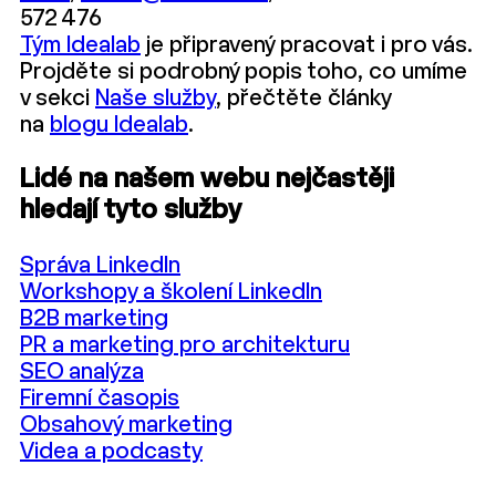
572 476
Tým Idealab
je připravený pracovat i pro vás.
Projděte si podrobný popis toho, co umíme
v sekci
Naše služby
, přečtěte články
na
blogu Idealab
.
Lidé na našem webu nejčastěji
hledají tyto služby
Správa LinkedIn
Workshopy a školení LinkedIn
B2B marketing
PR a marketing pro architekturu
SEO analýza
Firemní časopis
Obsahový marketing
Videa a podcasty