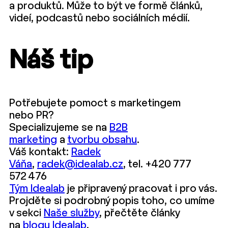
a produktů. Může to být ve formě článků,
videí, podcastů nebo sociálních médií.
Náš tip
Potřebujete pomoct s marketingem
nebo PR?
Specializujeme se na
B2B
marketing
a
tvorbu obsahu
.
Váš kontakt:
Radek
Váňa
,
radek@idealab.cz
, tel. +420 777
572 476
Tým Idealab
je připravený pracovat i pro vás.
Projděte si podrobný popis toho, co umíme
v sekci
Naše služby
, přečtěte články
na
blogu Idealab
.