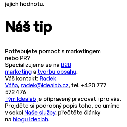
jejich hodnotu.
Náš tip
Potřebujete pomoct s marketingem
nebo PR?
Specializujeme se na
B2B
marketing
a
tvorbu obsahu
.
Váš kontakt:
Radek
Váňa
,
radek@idealab.cz
, tel. +420 777
572 476
Tým Idealab
je připravený pracovat i pro vás.
Projděte si podrobný popis toho, co umíme
v sekci
Naše služby
, přečtěte články
na
blogu Idealab
.