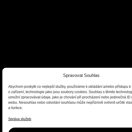
Spravovat Souhlas
Abychom poskytli co nejlepší služby, používáme k ukládání a/nebo přístupu k
o zařízení, technologie jako jsou soubory cookies. Souhlas s těmito technol
umožní zpracovávat údaje, jako je chování při procházení nebo jedinečná ID
webu. Nesouhlas nebo odvolání souhlasu může nepříznivě ovlivnit určité vlas
a funkce.
Správa služeb