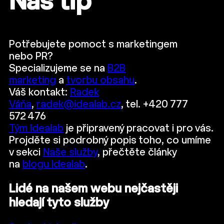
Náš tip
Potřebujete pomoct s marketingem
nebo PR?
Specializujeme se na
B2B
marketing
a
tvorbu obsahu
.
Váš kontakt:
Radek
Váňa
,
radek@idealab.cz
, tel. +420 777
572 476
Tým Idealab
je připravený pracovat i pro vás.
Projděte si podrobný popis toho, co umíme
v sekci
Naše služby
, přečtěte články
na
blogu Idealab
.
Lidé na našem webu nejčastěji
hledají tyto služby