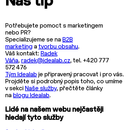
Náš tip
Potřebujete pomoct s marketingem
nebo PR?
Specializujeme se na
B2B
marketing
a
tvorbu obsahu
.
Váš kontakt:
Radek
Váňa
,
radek@idealab.cz
, tel. +420 777
572 476
Tým Idealab
je připravený pracovat i pro vás.
Projděte si podrobný popis toho, co umíme
v sekci
Naše služby
, přečtěte články
na
blogu Idealab
.
Lidé na našem webu nejčastěji
hledají tyto služby