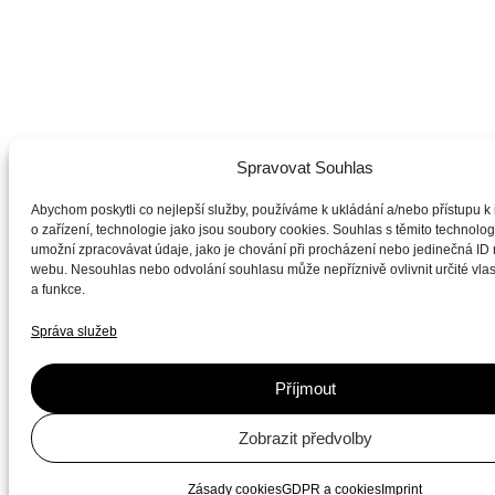
Spravovat Souhlas
Abychom poskytli co nejlepší služby, používáme k ukládání a/nebo přístupu k
o zařízení, technologie jako jsou soubory cookies. Souhlas s těmito technol
umožní zpracovávat údaje, jako je chování při procházení nebo jedinečná ID
webu. Nesouhlas nebo odvolání souhlasu může nepříznivě ovlivnit určité vlas
a funkce.
Správa služeb
Příjmout
Zobrazit předvolby
Zásady cookies
GDPR a cookies
Imprint