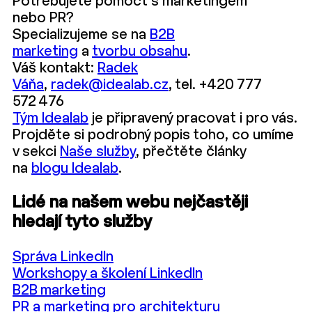
Potřebujete pomoct s marketingem
nebo PR?
Specializujeme se na
B2B
marketing
a
tvorbu obsahu
.
Váš kontakt:
Radek
Váňa
,
radek@idealab.cz
, tel. +420 777
572 476
Tým Idealab
je připravený pracovat i pro vás.
Projděte si podrobný popis toho, co umíme
v sekci
Naše služby
, přečtěte články
na
blogu Idealab
.
Lidé na našem webu nejčastěji
hledají tyto služby
Správa LinkedIn
Workshopy a školení LinkedIn
B2B marketing
PR a marketing pro architekturu