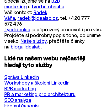
Specializujeme se na
B2B
marketing
a
tvorbu obsahu
.
Váš kontakt:
Radek
Váňa
,
radek@idealab.cz
, tel. +420 777
572 476
Tým Idealab
je připravený pracovat i pro vás.
Projděte si podrobný popis toho, co umíme
v sekci
Naše služby
, přečtěte články
na
blogu Idealab
.
Lidé na našem webu nejčastěji
hledají tyto služby
Správa LinkedIn
Workshopy a školení LinkedIn
B2B marketing
PR a marketing pro architekturu
SEO analýza
Firemní časopis