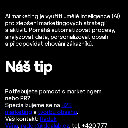
AI marketing je využití umělé inteligence (AI)
pro zlepšení marketingových strategií
a aktivit. Pomáhá automatizovat procesy,
analyzovat data, personalizovat obsah
a předpovídat chování zákazníků.
Náš tip
Potřebujete pomoct s marketingem
nebo PR?
Specializujeme se na
B2B
marketing
a
tvorbu obsahu
.
Váš kontakt:
Radek
Váňa
,
radek@idealab.cz
, tel. +420 777