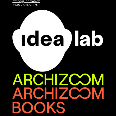
office@idealab.cz
+420 777 572 476