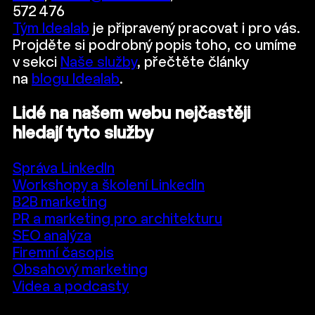
572 476
Tým Idealab
je připravený pracovat i pro vás.
Projděte si podrobný popis toho, co umíme
v sekci
Naše služby
, přečtěte články
na
blogu Idealab
.
Lidé na našem webu nejčastěji
hledají tyto služby
Správa LinkedIn
Workshopy a školení LinkedIn
B2B marketing
PR a marketing pro architekturu
SEO analýza
Firemní časopis
Obsahový marketing
Videa a podcasty