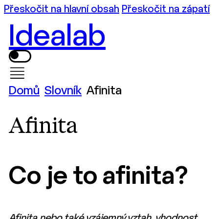
Přeskočit na hlavní obsah
Přeskočit na zápatí
Idealab
Domů
Slovník
Afinita
Afinita
Co je to afinita?
Afinita nebo také vzájemný vztah, vhodnost