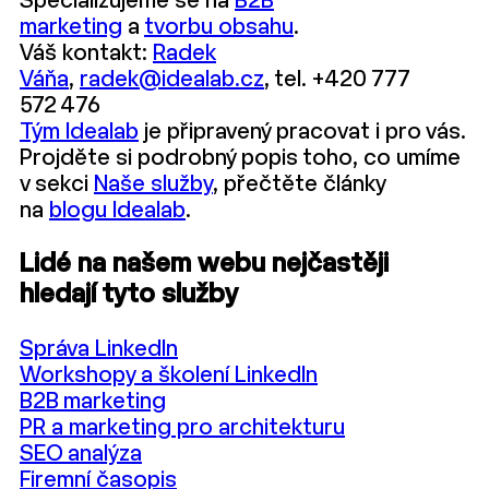
Specializujeme se na
B2B
marketing
a
tvorbu obsahu
.
Váš kontakt:
Radek
Váňa
,
radek@idealab.cz
, tel. +420 777
572 476
Tým Idealab
je připravený pracovat i pro vás.
Projděte si podrobný popis toho, co umíme
v sekci
Naše služby
, přečtěte články
na
blogu Idealab
.
Lidé na našem webu nejčastěji
hledají tyto služby
Správa LinkedIn
Workshopy a školení LinkedIn
B2B marketing
PR a marketing pro architekturu
SEO analýza
Firemní časopis