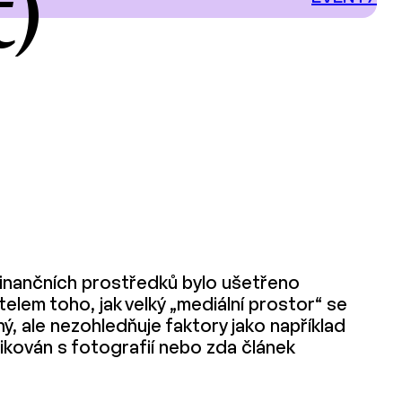
t)
k finančních prostředků bylo ušetřeno
elem toho, jak velký „mediální prostor“ se
ý, ale nezohledňuje faktory jako například
likován s fotografií nebo zda článek