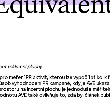
Equivalen
ent reklamní plochy
pro měření PR aktivit, kterou lze vypočítat koli
působ vyhodnocení PR kampaně, kdy je AVE ukazat
rostoru na inzertní plochu je jednoduše měřiteln
odnotu AVE také ovlivňuje to, zda byl článek pub