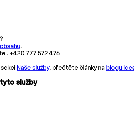
?
 obsahu
.
 tel. +420 777 572 476
 sekci
Naše služby
, přečtěte články na
blogu Ide
 tyto služby