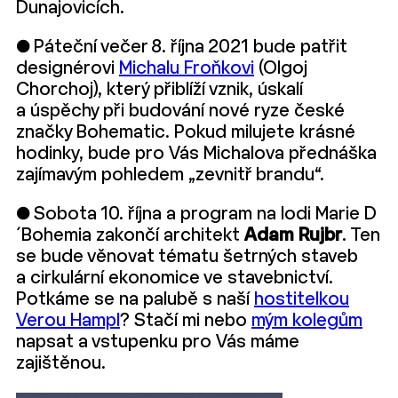
Dunajovicích.
● Páteční večer 8. října 2021 bude patřit
designérovi
Michalu Froňkovi
(Olgoj
Chorchoj), který přiblíží vznik, úskalí
a úspěchy při budování nové ryze české
značky Bohematic. Pokud milujete krásné
hodinky, bude pro Vás Michalova přednáška
zajímavým pohledem „zevnitř brandu“.
● Sobota 10. října a program na lodi Marie D
´Bohemia zakončí architekt
Adam Rujbr
. Ten
se bude věnovat tématu šetrných staveb
a cirkulární ekonomice ve stavebnictví.
Potkáme se na palubě s naší
hostitelkou
Verou Hampl
? Stačí mi nebo
mým kolegům
napsat a vstupenku pro Vás máme
zajištěnou.