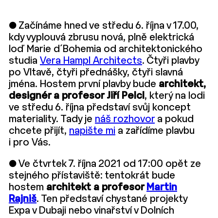
● Začínáme hned ve středu 6. října v 17.00,
kdy vyplouvá zbrusu nová, plně elektrická
loď Marie d´Bohemia od architektonického
studia
Vera Hampl Architects
. Čtyři plavby
po Vltavě, čtyři přednášky, čtyři slavná
jména. Hostem první plavby bude
architekt,
designér a profesor Jiří Pelcl
, který na lodi
ve středu 6. října představí svůj koncept
materiality. Tady je
náš rozhovor
a pokud
chcete přijít,
napište mi
a zařídíme plavbu
i pro Vás.
● Ve čtvrtek 7. října 2021 od 17:00 opět ze
stejného přístaviště: tentokrát bude
hostem
architekt a profesor
Martin
Rajniš
. Ten představí chystané projekty
Expa v Dubaji nebo vinařství v Dolních