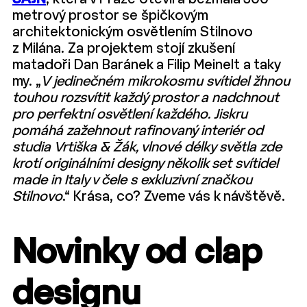
metrový prostor se špičkovým
architektonickým osvětlením Stilnovo
z Milána. Za projektem stojí zkušení
matadoři Dan Baránek a Filip Meinelt a taky
my. „
V jedinečném mikrokosmu svítidel žhnou
touhou rozsvítit každý prostor a nadchnout
pro perfektní osvětlení každého. Jiskru
pomáhá zažehnout rafinovaný interiér od
studia Vrtiška & Žák, vlnové délky světla zde
krotí originálními designy několik set svítidel
made in Italy v čele s exkluzivní značkou
Stilnovo
.“ Krása, co? Zveme vás k návštěvě.
Novinky od clap
designu