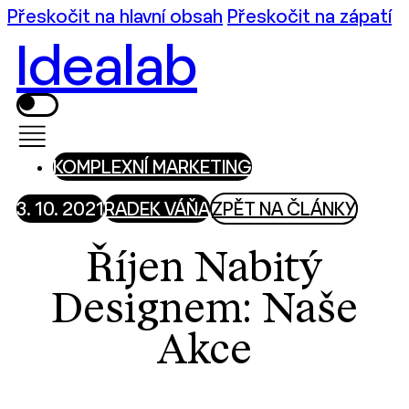
Přeskočit na hlavní obsah
Přeskočit na zápatí
Idealab
KOMPLEXNÍ MARKETING
3. 10. 2021
RADEK VÁŇA
ZPĚT NA ČLÁNKY
Říjen Nabitý
Designem: Naše
Akce