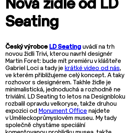
Nová židle od LD
Seating
Český výrobce
LD Seating
uvádí na trh
novou židli Trivi, kterou navrhl designér
Martin Foret: bude mít premiéru v klášteře
Gabriel Loci a tady je
krátké video od nás
,
ve kterém přibližujeme celý koncept. A taky
rozhovor s designérem. Takhle židle je
minimalistická, jednoduchá a rozhodně ne
triviální. LD Seating to letos na Designbloku
rozbalil opravdu velkoryse, takže druhou
expozici od
Monument Office
najdete
v Uměleckoprůmyslovém museu. My tady
společně chystáme speciální
komentovanou prohlídku musea, takže