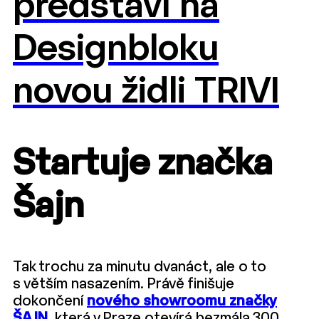
představí na
Designbloku
novou židli TRIVI
Startuje značka
Šajn
Tak trochu za minutu dvanáct, ale o to
s větším nasazením. Právě finišuje
dokončení
nového showroomu značky
ŠAJN
, která v Praze otevírá bezmála 300