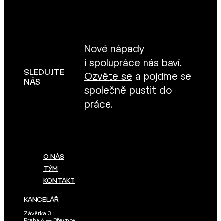
Nové nápady
i spolupráce nás baví.
SLEDUJTE
Ozvěte se
a pojďme se
NÁS
společně pustit do
práce.
O NÁS
TÝM
KONTAKT
KANCELÁŘ
Závěrka 3
Praha 6 — Břevnov