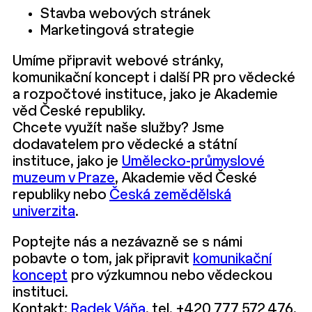
Stavba webových stránek
Marketingová strategie
Umíme připravit webové stránky,
komunikační koncept i další PR pro vědecké
a rozpočtové instituce, jako je Akademie
věd České republiky.
Chcete využít naše služby? Jsme
dodavatelem pro vědecké a státní
instituce, jako je
Umělecko-průmyslové
muzeum v Praze
, Akademie věd České
republiky nebo
Česká zemědělská
univerzita
.
Poptejte nás a nezávazně se s námi
pobavte o tom, jak připravit
komunikační
koncept
pro výzkumnou nebo vědeckou
instituci.
Kontakt:
Radek Váňa
, tel. +420 777 572 476,