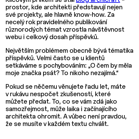
Klíčovým prvkem se stal
blog archicraft
–
prostor, kde architekti představují nejen
své projekty, ale hlavně know-how. Za
necelý rok pravidelného publikování
různorodých témat vzrostla návštěvnost
webu i celkový dosah příspěvků.
Největším problémem obecně bývá tématika
příspěvků. Velmi často se u klientů
setkáváme s pochybováním: „O čem by měla
moje značka psát? To nikoho nezajímá.“
Pokud se něčemu věnujete řadu let, máte
v rukávu nespočet zkušeností, které
můžete předat. To, co se vám zdá jako
samozřejmost, může laika i začínajícího
architekta ohromit. A vůbec není pravdou,
že se musíte v každém textu chválit.