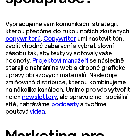
Vypracujeme vám komunikační strategii,
kterou předáme do rukou našich zkušených
copywriterů
.
Copywriter
umí nastavit tón,
zvolit vhodné zabarvení a vybrat slovní
zásobu tak, aby texty vyjadřovaly vaše
hodnoty.
Projektoví manažeři
se následně
starají o nahrání na web a drobné grafické
úpravy obrazových materiálů. Následuje
zmiňovaná distribuce, kterou kombinujeme
na několika kanálech. Umíme pro vás vytvořit
nejen
newslettery
, ale spravujeme i sociální
sítě, nahráváme
podcasty
a tvoříme
poutavá
videa
.