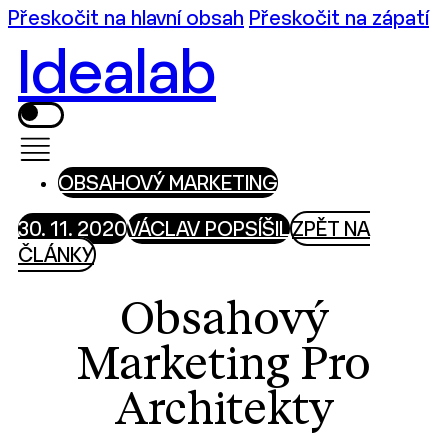
Přeskočit na hlavní obsah
Přeskočit na zápatí
Idealab
OBSAHOVÝ MARKETING
30. 11. 2020
VÁCLAV POPSÍŠIL
ZPĚT NA
ČLÁNKY
Obsahový
Marketing Pro
Architekty