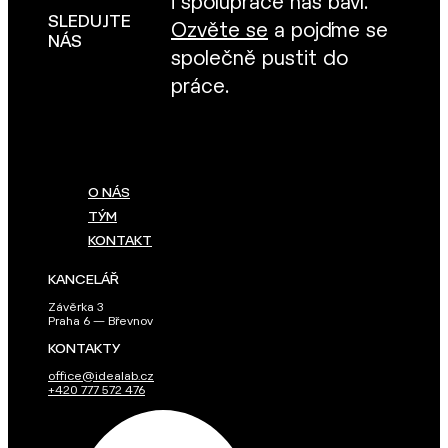
i spolupráce nás baví.
SLEDUJTE
Ozvěte se
a pojďme se
NÁS
společně pustit do
práce.
O NÁS
TÝM
KONTAKT
KANCELÁŘ
Závěrka 3
Praha 6 — Břevnov
KONTAKTY
office@idealab.cz
+420 777 572 476