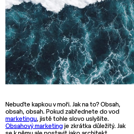
Nebuďte kapkou v moři. Jak na to? Obsah,
obsah, obsah. Pokud zabřednete do vod
marketingu
, jistě tohle slovo uslyšíte.
Obsahový marketing
je zkrátka důležitý. Jak
se k němu ale postavit jako architekt