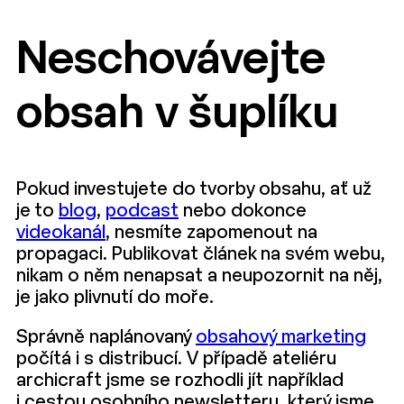
Neschovávejte
obsah v šuplíku
Pokud investujete do tvorby obsahu, ať už
je to
blog
,
podcast
nebo dokonce
videokanál
, nesmíte zapomenout na
propagaci. Publikovat článek na svém webu,
nikam o něm nenapsat a neupozornit na něj,
je jako plivnutí do moře.
Správně naplánovaný
obsahový marketing
počítá i s distribucí. V případě ateliéru
archicraft jsme se rozhodli jít například
i cestou osobního newsletteru, který jsme