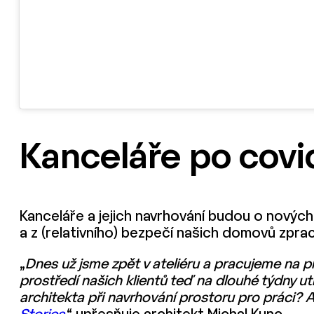
Kanceláře po covi
Kanceláře a jejich navrhování budou o nových
a z (relativního) bezpečí našich domovů zpra
„
Dnes už jsme zpět v ateliéru a pracujeme na pr
prostředí našich klientů teď na dlouhé týdny ut
architekta při navrhování prostoru pro práci? A