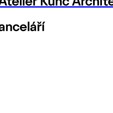
Ateliér Kunc Archit
kanceláří