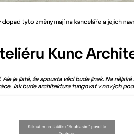
ý dopad tyto změny mají na kanceláře a jejich na
teliéru Kunc Archit
 Ale je jisté, že spousta věcí bude jinak. Na nějak
 práce. Jak bude architektura fungovat v nových p
Kliknutím na tlačítko "Souhlasím" povolíte
Youtube