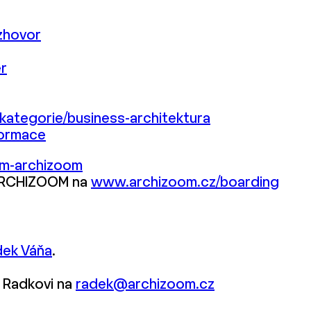
zhovor
r
ategorie/business-architektura
formace
m-archizoom
a ARCHIZOOM na
www.archizoom.cz/boarding
dek Váňa
.
 Radkovi na
radek@archizoom.cz