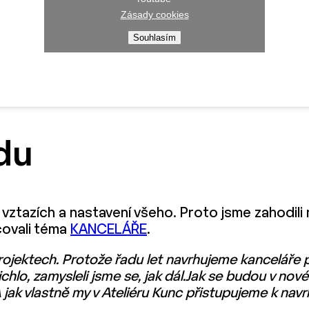
Zásady cookies
Souhlasím
du
 vztazích a nastavení všeho. Proto jsme zahodil
covali téma
KANCELÁŘE
.
ojektech. Protože řadu let navrhujeme kanceláře pr
ichlo, zamysleli jsme se, jak dál.Jak se budou v no
 jak vlastně my v Ateliéru Kunc přistupujeme k navr