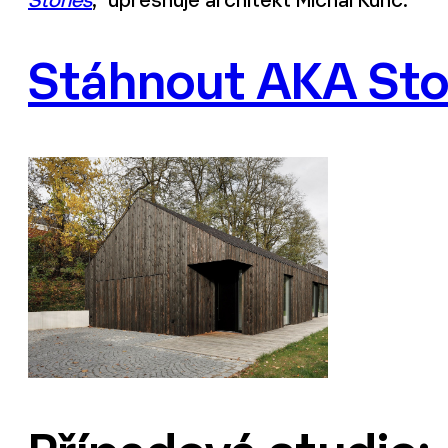
Stories
,“ upřesňuje architekt Michal Kunc.
Stáhnout AKA Sto