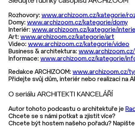
Sledujte rubriky časopisu ARCHIZOOM
Rozhovory:
www.archizoom.cz/kategorie/ro
Domy:
www.archizoom.cz/kategorie/domy
Interiér:
www.archizoom.cz/kategorie/interie
Art:
www.archizoom.cz/kategorie/art
Video:
www.archizoom.cz/kategorie/video
Business & architektura:
www.archizoom.cz/k
Informace:
www.archizoom.cz/kategorie/in
Redakce ARCHIZOOM:
www.archizoom.cz/ty
Přidejte svůj dům, interiér nebo realizaci n
O seriálu ARCHITEKTI KANCELÁŘÍ
Autor tohoto podcastu o architektuře je
Ra
Chcete se s námi potkat a zjistit více?
Chcete být hostem našeho pořadu? Napište