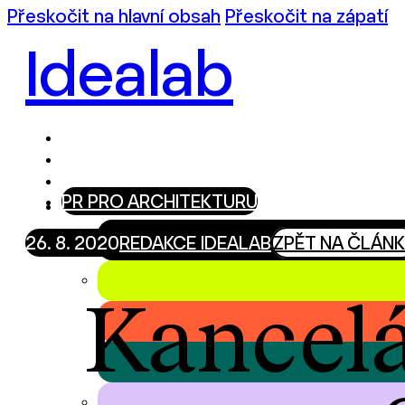
Přeskočit na hlavní obsah
Přeskočit na zápatí
Idealab
PR PRO ARCHITEKTURU
26. 8. 2020
REDAKCE IDEALAB
ZPĚT NA ČLÁN
Kancel