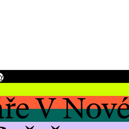
KY
áře V Nov