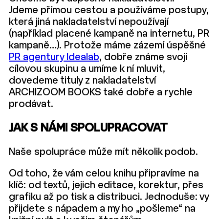
Jdeme přímou cestou a používáme postupy,
která jiná nakladatelství nepoužívají
(například placené kampaně na internetu, PR
kampaně…). Protože máme zázemí úspěšné
PR agentury Idealab
, dobře známe svoji
cílovou skupinu a umíme k ní mluvit,
dovedeme tituly z nakladatelství
ARCHIZOOM BOOKS také dobře a rychle
prodávat.
JAK S NÁMI SPOLUPRACOVAT
Naše spolupráce může mít několik podob.
Od toho, že vám celou knihu připravíme na
klíč: od textů, jejich editace, korektur, přes
grafiku až po tisk a distribuci. Jednoduše: vy
přijdete s nápadem a my ho „pošleme“ na