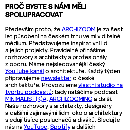
PROČ BYSTE S NÁMI MĚLI
SPOLUPRACOVAT
Především proto, že
ARCHIZOOM
je za šest
let působení na českém trhu velmi viditelné
médium. Představujeme inspirativní lidi
a jejich projekty. Pravidelně přinášíme
rozhovory s architekty a profesionály
z oboru. Máme nejsledovanější český
YouTube kanál
o architektuře. Každý týden
připravujeme
newsletter
o české
architektuře. Provozujeme
vlastní studio na
tvorbu podcastů
: tady natáčíme podcast
MINIMALIST(K)A
,
ARCHIZOOMING
a další.
Naše rozhovory s architekty, designéry
a dalšími zajímavými lidmi okolo architektury
sledují tisíce posluchačů a diváků. Sledujte
nás na
YouTube
,
Spotify
a dalších