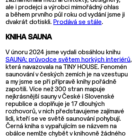
zaznamenala mezi architekty, designéry,
ale i prodejci a výrobci mimořádný ohlas
a během prvního půl roku od vydání jsme ji
dvakrát dotiskli.
Prodává se stále
.
KNIHA SAUNA
V únoru 2024 jsme vydali obsáhlou knihu
SAUNA: průvodce světem horkých interiérů
,
která navazovala na TINY HOUSE. Fenomén
saunování v českých zemích je na vzestupu
a my jsme se při přípravě knihy pořádně
zapotili. Více než 300 stran mapuje
nejkrásnější sauny v České i Slovenské
republice a doplňuje je 17 dlouhých
rozhovorů, v nich představujeme zajímavé
lidi, kteří se ve světě saunování pohybují.
Černá kniha s vypařujícím se názvem na
obálce nemlže chybět v knihovně žádného