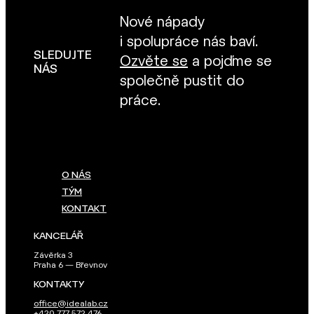
Nové nápady
i spolupráce nás baví.
SLEDUJTE
Ozvěte se
a pojďme se
NÁS
společně pustit do
práce.
O NÁS
TÝM
KONTAKT
KANCELÁŘ
Závěrka 3
Praha 6 — Břevnov
KONTAKTY
office@idealab.cz
+420 777 572 476