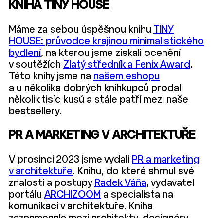
KNIHA TINY HOUSE
Máme za sebou úspěšnou knihu
TINY
HOUSE: průvodce krajinou minimalistického
bydlení
, na kterou jsme získali ocenění
v soutěžích
Zlatý středník a Fenix Award
.
Této knihy jsme na
našem eshopu
a u několika dobrých knihkupců prodali
několik tisíc kusů a stále patří mezi naše
bestsellery.
PR A MARKETING V ARCHITEKTUŘE
V prosinci 2023 jsme vydali
PR a marketing
v architektuře
. Knihu, do které shrnul své
znalosti a postupy
Radek Váňa
, vydavatel
portálu
ARCHIZOOM
a specialista na
komunikaci v architektuře. Kniha