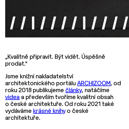
„Kvalitně připravit. Být vidět. Úspěšně
prodat.“
Jsme knižní nakladatelství
architektonického portálu
ARCHIZOOM
, od
roku 2018 publikujeme
články
, natáčíme
videa
a především tvoříme kvalitní obsah
o české architektuře. Od roku 2021 také
vydáváme
krásné knihy
o české
architektuře.