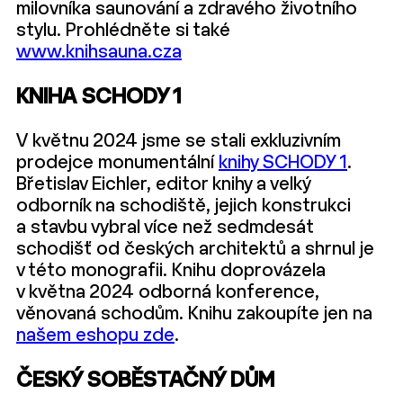
milovníka saunování a zdravého životního
stylu. Prohlédněte si také
www.knihsauna.cza
KNIHA SCHODY 1
V květnu 2024 jsme se stali exkluzivním
prodejce monumentální
knihy SCHODY 1
.
Břetislav Eichler, editor knihy a velký
odborník na schodiště, jejich konstrukci
a stavbu vybral více než sedmdesát
schodišť od českých architektů a shrnul je
v této monografii. Knihu doprovázela
v května 2024 odborná konference,
věnovaná schodům. Knihu zakoupíte jen na
našem eshopu zde
.
ČESKÝ SOBĚSTAČNÝ DŮM