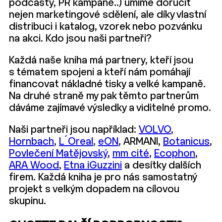
podcasty, PR kampaně..) umíme doručit
nejen marketingové sdělení, ale díky vlastní
distribuci i katalog, vzorek nebo pozvánku
na akci. Kdo jsou naši partneři?
Každá naše kniha má partnery, kteří jsou
s tématem spojeni a kteří nám pomáhají
financovat nákladné tisky a velké kampaně.
Na druhé straně my pak těmto partnerům
dáváme zajímavé výsledky a viditelné promo.
Naši partneři jsou například:
VOLVO
,
Hornbach
,
L´Oreal
,
eON
, ARMANI,
Botanicus
,
Povlečení Matějovský
,
mm cité
,
Ecophon
,
ARA Wood
,
Etna iGuzzini
a desítky dalších
firem. Každá kniha je pro nás samostatný
projekt s velkým dopadem na cílovou
skupinu.