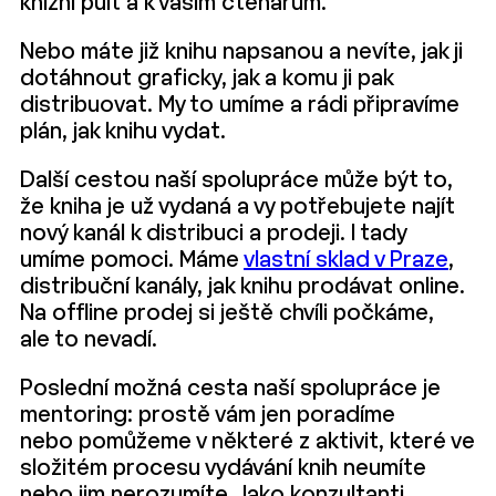
knižní pult a k vašim čtenářům.
Nebo máte již knihu napsanou a nevíte, jak ji
dotáhnout graficky, jak a komu ji pak
distribuovat. My to umíme a rádi připravíme
plán, jak knihu vydat.
Další cestou naší spolupráce může být to,
že kniha je už vydaná a vy potřebujete najít
nový kanál k distribuci a prodeji. I tady
umíme pomoci. Máme
vlastní sklad v Praze
,
distribuční kanály, jak knihu prodávat online.
Na offline prodej si ještě chvíli počkáme,
ale to nevadí.
Poslední možná cesta naší spolupráce je
mentoring: prostě vám jen poradíme
nebo pomůžeme v některé z aktivit, které ve
složitém procesu vydávání knih neumíte
nebo jim nerozumíte. Jako konzultanti