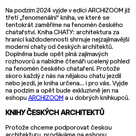
Na podzim 2024 vyjde v edici ARCHIZOOM již
třetí „fenomenální“ kniha, ve které se
tentokrát zaměříme na fenomén českého
chatařství. Kniha CHATY: architektura za
hranicí každodennosti shrnuje nejzajímavější
moderní chaty od českých architektů.
Doplněna bude opět plná zajímavých
rozhovorů a nabídne čtenáři ucelený pohled
na fenomén českého chataření. Protože
skoro každý z nás na nějakou chatu jezdil
nebo jezdí, je kniha určena… i pro vás. Vyjde
na podzim a opět bude exkluzivně jen na
eshopu
ARCHIZOOM
a u dobrých knihkupců.
KNIHY ČESKÝCH ARCHITEKTŮ
Protože chceme podporovat českou
architekturu, prodáváme na eshopu