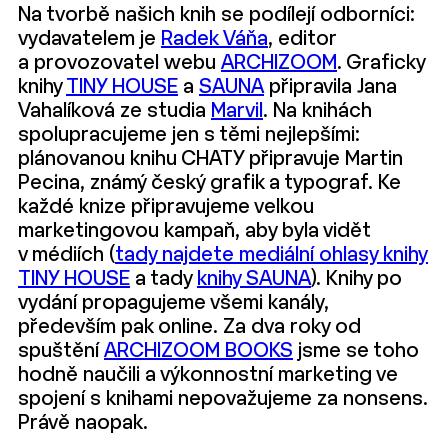
Na tvorbě našich knih se podílejí odborníci:
vydavatelem je
Radek Váňa
, editor
a provozovatel webu
ARCHIZOOM
. Graficky
knihy
TINY HOUSE
a
SAUNA
připravila Jana
Vahalíková ze studia
Marvil
. Na knihách
spolupracujeme jen s těmi nejlepšími:
plánovanou knihu CHATY připravuje Martin
Pecina, známý český grafik a typograf. Ke
každé knize připravujeme velkou
marketingovou kampaň, aby byla vidět
v médiích (
tady najdete mediální ohlasy knihy
TINY HOUSE
a tady
knihy SAUNA
). Knihy po
vydání propagujeme všemi kanály,
především pak online. Za dva roky od
spuštění
ARCHIZOOM BOOKS
jsme se toho
hodně naučili a výkonnostní marketing ve
spojení s knihami nepovažujeme za nonsens.
Právě naopak.