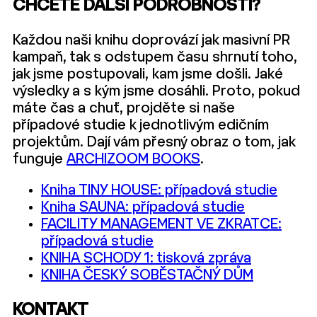
CHCETE DALŠÍ PODROBNOSTI?
Každou naši knihu doprovází jak masivní PR
kampaň, tak s odstupem času shrnutí toho,
jak jsme postupovali, kam jsme došli. Jaké
výsledky a s kým jsme dosáhli. Proto, pokud
máte čas a chuť, projděte si naše
případové studie k jednotlivým edičním
projektům. Dají vám přesný obraz o tom, jak
funguje
ARCHIZOOM BOOKS
.
Kniha TINY HOUSE: případová studie
Kniha SAUNA: případová studie
FACILITY MANAGEMENT VE ZKRATCE:
případová studie
KNIHA SCHODY 1: tisková zpráva
KNIHA ČESKÝ SOBĚSTAČNÝ DŮM
KONTAKT