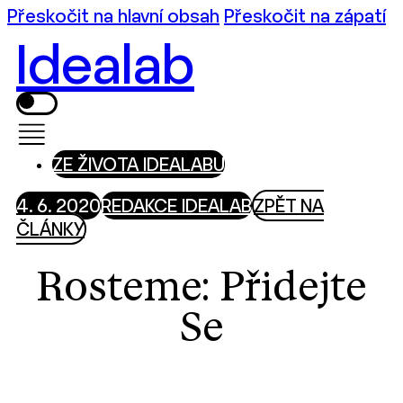
Přeskočit na hlavní obsah
Přeskočit na zápatí
Idealab
ZE ŽIVOTA IDEALABU
4. 6. 2020
REDAKCE IDEALAB
ZPĚT NA
ČLÁNKY
Rosteme: Přidejte
Se