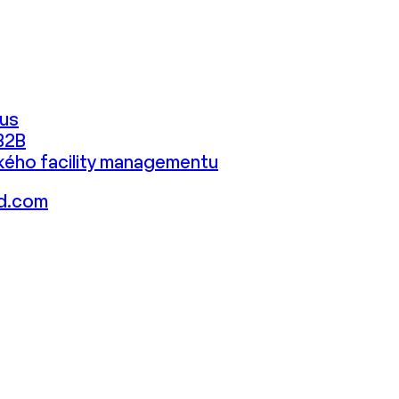
cus
B2B
kého facility managementu
ed.com