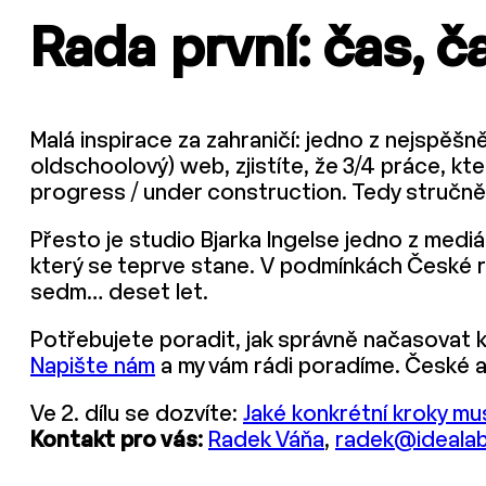
Rada první: čas, č
Malá inspirace za zahraničí: jedno z nejspěšn
oldschoolový) web, zjistíte, že 3/4 práce, kter
progress / under construction. Tedy stručn
Přesto je studio Bjarka Ingelse jedno z mediá
který se teprve stane. V podmínkách České re
sedm… deset let.
Potřebujete poradit, jak správně načasovat 
Napište nám
a my vám rádi poradíme. České 
Ve 2. dílu se dozvíte:
Jaké konkrétní kroky mu
Kontakt pro vás:
Radek Váňa
,
radek@idealab