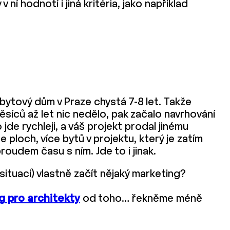
v ní hodnotí i jiná kritéria, jako například
 bytový dům v Praze chystá 7-8 let. Takže
ěsíců až let nic nedělo, pak začalo navrhování
de rychleji, a váš projekt prodal jinému
 ploch, více bytů v projektu, který je zatím
roudem času s ním. Jde to i jinak.
ituaci) vlastně začít nějaký marketing?
g pro architekty
od toho… řekněme méně