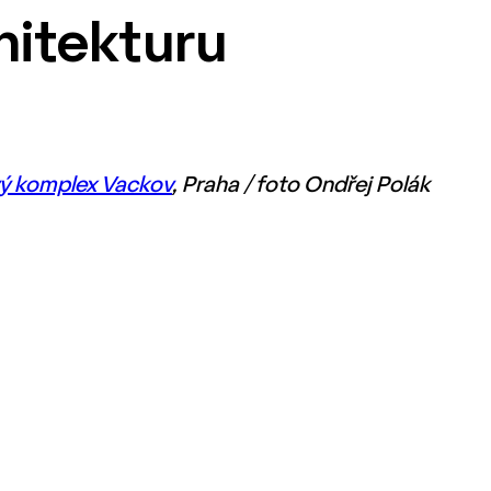
hitekturu
ý komplex Vackov
, Praha / foto Ondřej Polák