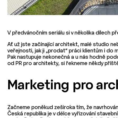
V předvánočním seriálu si v několika dílech p
Ať už jste začínající architekt, malé studio 
veřejnosti, jak ji „prodat“ práci klientům i do
Pak nastupuje nekonečná a u nás hodně pod
od PR pro architekty, si řekneme někdy příšt
Marketing pro arc
Začneme poněkud zeširoka tím, že navrhování 
Česká republika je v délce vyřizování staveb