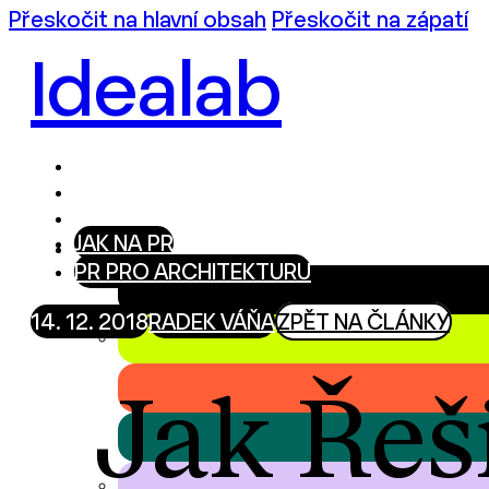
Přeskočit na hlavní obsah
Přeskočit na zápatí
Idealab
JAK NA PR
PR PRO ARCHITEKTURU
14. 12. 2018
RADEK VÁŇA
ZPĚT NA ČLÁNKY
Jak Řeš