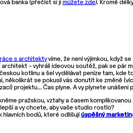
ová banka (přečíst si ji
můžete zde
). Kromě délky 
ráce s architekty
víme, že není výjimkou, když se
 architekt – vyhráli ideovou soutěž, pak se pár m
skou kotlinu a šel vydělávat peníze tam, kde to j
 několikrát se pokusil vás donutit ke změně (více
zací) projektu… Čas plyne. A vy plynete unášeni p
řekněme pražskou, vztahy a časem komplikovanou s
ejlepší a vy chcete, aby vaše studio rostlo?
 hlavních bodů, které odlišují
úspěšný marketin