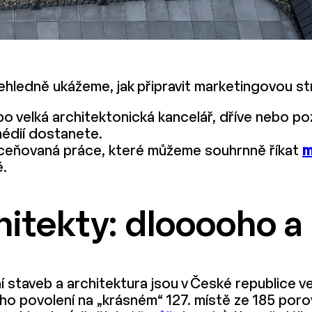
řehledně ukážeme, jak připravit marketingovou st
nebo velká architektonická kancelář, dříve nebo po
 médií dostanete.
ceňovaná práce, které můžeme souhrnně říkat
m
ě.
hitekty: dlooooho 
staveb a architektura jsou v České republice vel
ního povolení na „krásném“ 127. místě ze 185 por