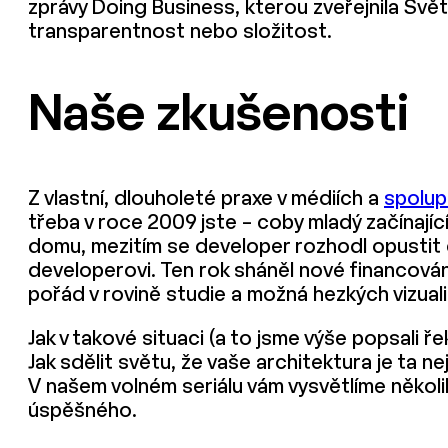
zprávy Doing Business, kterou zveřejnila Svět
transparentnost nebo složitost.
Naše zkušenosti
Z vlastní, dlouholeté praxe v médiích a
spolup
třeba v roce 2009 jste – coby mladý začínající
domu, mezitím se developer rozhodl opustit če
developerovi. Ten rok sháněl nové financování,
pořád v rovině studie a možná hezkých vizuali
Jak v takové situaci (a to jsme výše popsali 
Jak sdělit světu, že vaše architektura je ta n
V našem volném seriálu vám vysvětlíme několik
úspěšného.