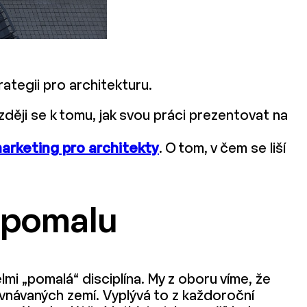
rategii pro architekturu.
zději se k tomu, jak svou práci prezentovat na
arketing pro architekty
. O tom, v čem se liší
a pomalu
mi „pomalá“ disciplína. My z oboru víme, že
ovnávaných zemí. Vyplývá to z každoroční