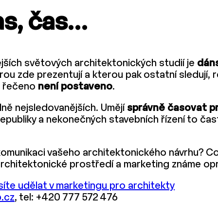
as, čas…
ějších světových architektonických studií je
dáns
ou zde prezentují a kterou pak ostatní sledují, rep
ě řečeno
není postaveno
.
lně nejsledovanějších. Umějí
správně časovat pr
publiky a nekonečných stavebních řízení to čast
komunikaci vašeho architektonického návrhu? Co
architektonické prostředí a marketing známe op
síte udělat v marketingu pro architekty
.cz
, tel: +420 777 572 476