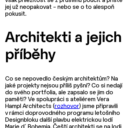
však příležitost se z průšvihu poučit a příště
jej už neopakovat – nebo se o to alespoň
pokusit.
Architekti a jejich
příběhy
Co se nepovedlo českým architektům? Na
jaké projekty nejsou příliš pyšní? Co si nedají
do svého portfolia, ale zapsalo se jim do
paměti? Ve spolupráci s ateliérem Vera
Hampl Architects (
rozhovor
) jsme připravili
v rámci doprovodného programu letošního
Designbloku další plavbu elektrickou lodí
Marie d´ Bohemia. Čeští architekti se na lodi