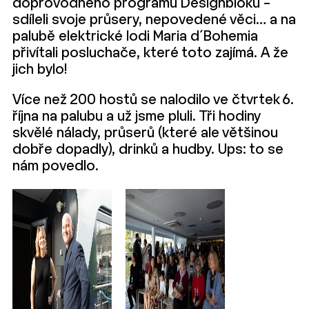
doprovodného programu Designbloku –
sdíleli svoje průsery, nepovedené věci… a na
palubě elektrické lodi Maria d´Bohemia
přivítali posluchače, které toto zajímá. A že
jich bylo!
Více než 200 hostů se nalodilo ve čtvrtek 6.
října na palubu a už jsme pluli. Tři hodiny
skvělé nálady, průserů (které ale většinou
dobře dopadly), drinků a hudby. Ups: to se
nám povedlo.