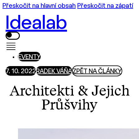
Přeskočit na hlavní obsah
Přeskočit na zápatí
Idealab
EVENTY
7. 10. 2022
RADEK VÁŇA
ZPĚT NA ČLÁNKY
Architekti & Jejich
Průšvihy