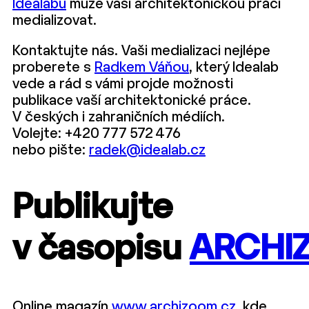
Idealabu
může vaši architektonickou práci
medializovat.
Kontaktujte nás. Vaši medializaci nejlépe
proberete s
Radkem Váňou
, který Idealab
vede a rád s vámi projde možnosti
publikace vaší architektonické práce.
V českých i zahraničních médiích.
Volejte: +420 777 572 476
nebo pište:
radek@idealab.cz
Publikujte
v časopisu
ARCHI
Online magazín
www.archizoom.cz
, kde