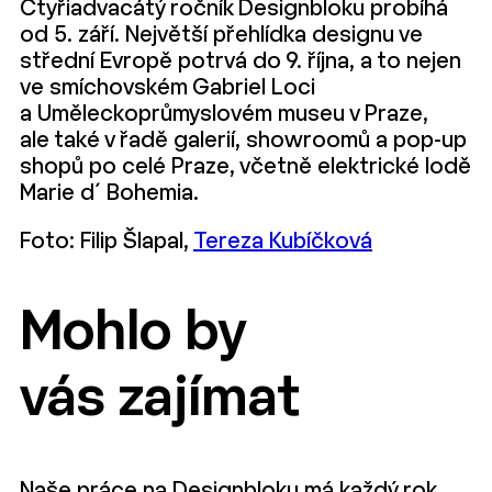
Čtyřiadvacátý ročník Designbloku probíhá
od 5. září. Největší přehlídka designu ve
střední Evropě potrvá do 9. října, a to nejen
ve smíchovském Gabriel Loci
a Uměleckoprůmyslovém museu v Praze,
ale také v řadě galerií, showroomů a pop-up
shopů po celé Praze, včetně elektrické lodě
Marie d´ Bohemia.
Foto: Filip Šlapal,
Tereza Kubíčková
Mohlo by
vás zajímat
Naše práce na Designbloku má každý rok