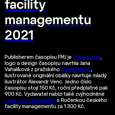
facility
managementu
2021
Publisherem časopisu FMJ je
Radek Váňa
,
logo a design časopisu navrhla Jana
Vahalíková z pražského
studia Marvil
,
ilustrované originální obálky navrhuje mladý
ilustrátor Alexandr Venc. Jedno číslo
časopisu stojí 150 Kč, roční předplatné pak
900 Kč. Vydavatel nabízí také zvýhodněné
celoroční předplatné
s Ročenkou českého
facility managementu za 1 300 Kč.