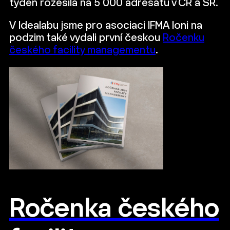
týden rozesílá na 5 000 adresátů v ČR a SR.
V Idealabu jsme pro asociaci IFMA loni na
podzim také vydali první českou
Ročenku
českého facility managementu
.
Ročenka českého