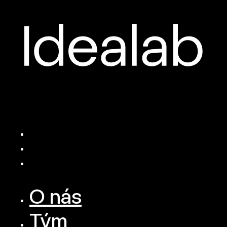
O nás
Tým