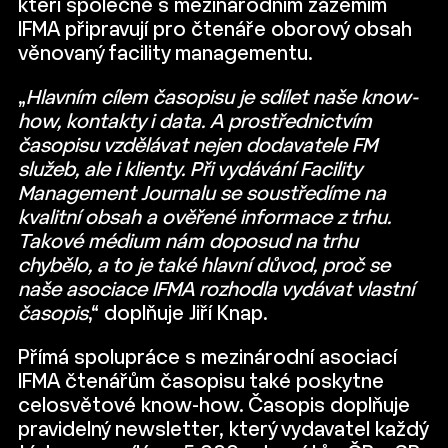
kteří společně s mezinárodním zázemím
IFMA připravují pro čtenáře oborový obsah
věnovaný facility managementu.
„
Hlavním cílem časopisu je sdílet naše know-
how, kontakty i data. A prostřednictvím
časopisu vzdělávat nejen dodavatele FM
služeb, ale i klienty. Při vydávání Facility
Management Journalu se soustředíme na
kvalitní obsah a ověřené informace z trhu.
Takové médium nám doposud na trhu
chybělo, a to je také hlavní důvod, proč se
naše asociace IFMA rozhodla vydávat vlastní
časopis
,“ doplňuje Jiří Knap.
Přímá spolupráce s mezinárodní asociací
IFMA čtenářům časopisu také poskytne
celosvětové know-how. Časopis doplňuje
pravidelný newsletter, který vydavatel každý