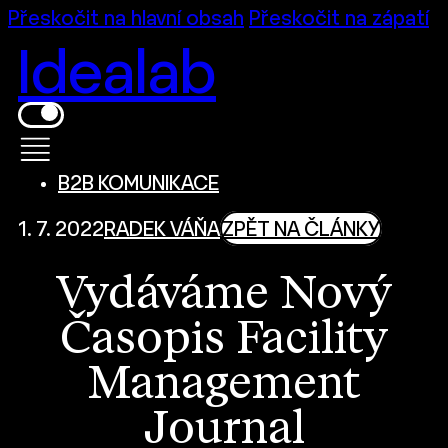
Přeskočit na hlavní obsah
Přeskočit na zápatí
Idealab
B2B KOMUNIKACE
1. 7. 2022
RADEK VÁŇA
ZPĚT NA ČLÁNKY
Vydáváme Nový
Časopis Facility
Management
Journal