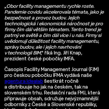
„
Obor facility managementu rychle roste.
Pandemie covidu akcelerovala témata, jako je
bezpečnost a provoz budov. Jejich
technologická i ekonomická náročnost je pro
firmy čím dál větším tématem. Tento trend je
patrný ve světě a čím dál více i u nás. Firmy si
uvědomují důležitost facility managementu,
správy budov, ale i jejich navrhování
v technologii BIM
,“ říká Ing. Jiří Knap,
prezident české pobočky IMFA.
Časopis Facility Management Journal (FJM)
pro českou pobočku IFMA vydává naše
agentura Idealab
šestkrát ročně
a distribuuje ho jak na českém, tak na
slovenském trhu. Redakční rada FMJ, která
připravuje obsah, sdružuje nejvýznamnější
odborníky z České a Slovenské republiky,