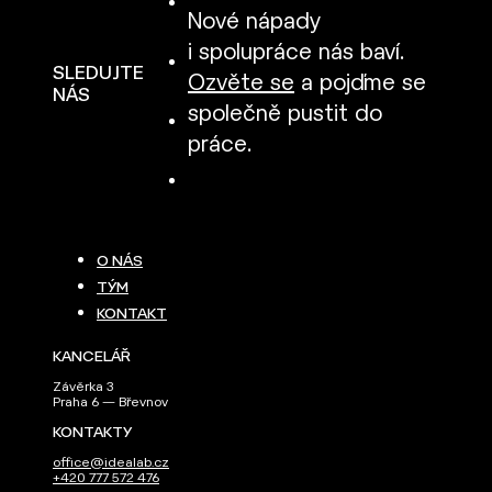
Nové nápady
i spolupráce nás baví.
SLEDUJTE
Ozvěte se
a pojďme se
NÁS
společně pustit do
práce.
O NÁS
TÝM
KONTAKT
KANCELÁŘ
Závěrka 3
Praha 6 — Břevnov
KONTAKTY
office@idealab.cz
+420 777 572 476