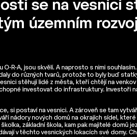
sti se na vesnici s
letým územním rozv
 O-R-A, jsou skvělí. A naprosto s nimi souhlasím.
daly do různých tvarů, protože to byly buď statk
nici stěhují lidé z města, kteří chtějí na venkov 
opné investovat do infrastruktury. Investoři na 
ce, si postaví na vesnici. A zároveň se tam vytv
váří nádory nových domů na okrajích sídel, kter
, školka, základní škola, kam pak majitelé domů j
rodávají v těchto vesnických lokacích své domy. C