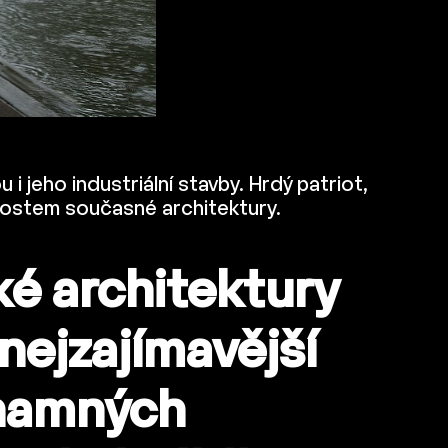
i jeho industriální stavby. Hrdý patriot,
bnostem současné architektury.
é architektury
nejzajímavější
znamných