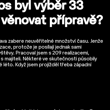
tos byl výběr 33
l věnovat přípravě?
rava zabere neuvěřitelné množství času. Jenže
zace, protože je posílají jednak sami
ávštěvy. Pracoval jsem s 209 realizacemi,
l s majiteli. Některé ve skutečnosti působily
é léto. Když jsem projížděl třeba západní