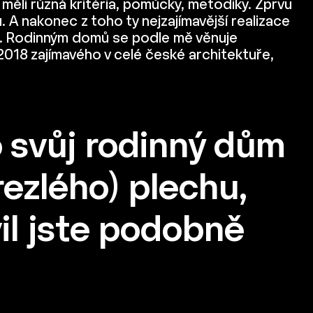
 měli různá kritéria, pomůcky, metodiky. Zprvu
u. A nakonec z toho ty nejzajímavější realizace
avbě. Rodinným domů se podle mě věnuje
2018 zajímavého v celé české architektuře,
ro svůj rodinný dům
ezlého) plechu,
il jste podobně