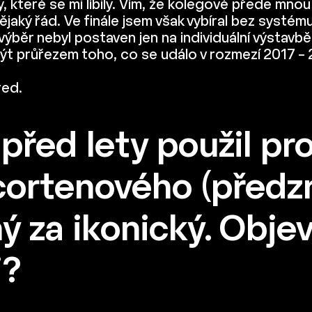
 které se mi líbily. Vím, že kolegové přede mnou
nějaký řád. Ve finále jsem však vybíral bez systém
můj výběr nebyl postaven jen na individuální výst
být průřezem toho, co se událo v rozmezí 2017 – 
red.
o před lety použil p
cortenového (předzr
 za ikonický. Objev
i?