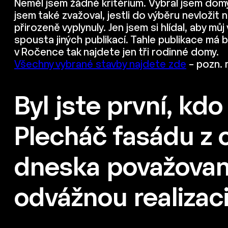
Neměl jsem žádné kritérium. Vybral jsem domy,
jsem také zvažoval, jestli do výběru nevložit 
přirozeně vyplynuly. Jen jsem si hlídal, aby 
spousta jiných publikací. Tahle publikace má 
v Ročence tak najdete jen tři rodinné domy.
Všechny vybrané stavby najdete zde
– pozn. 
Byl jste první, kd
Plecháč fasádu z 
dneska považovaný
odvážnou realizac