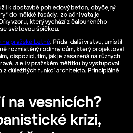
užil k dostavbě pohledový beton, obyčejný
y“ do měkké fasády. Izolační vata je
íky vzoru, který vychází z čalouněného
 se světovou špičkou.
 na pražské Letné
. Přidal další vrstvu, umístil
ně rozmístěný rodinný dům, který projektoval
, dispozicí, tím, jak je zasazená na různých
oravě, ale i v pražském měřítku by vystupoval
 z důležitých funkcí architekta. Principiálně
í na vesnicích?
anistické krizi,