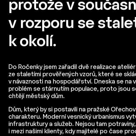
protože v současno
v rozporu se sta
k okolí.
Do Ročenky jsem zařadil dvě realizace ateliéru
ze staletími prověřených vzorů, které se sklá
v návaznosti na hospodářství. Dneska se na ves
problém se stárnutím populace, proto jsou sch
chtějí městský dům.
Dům, který by si postavili na pražské Ořechov
charakteru. Moderní vesnický urbanismus vyt
infrastruktury a služeb. Nejsou tam potraviny
i mezi našimi klienty, kdy majitelé po čase p