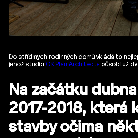
Do střídmých rodinných domů vkládá to nejlepš
jehož studio
OK Plan Architects
působí už dv
Na začátku dubna 
2017-2018, která 
stavby očima něk