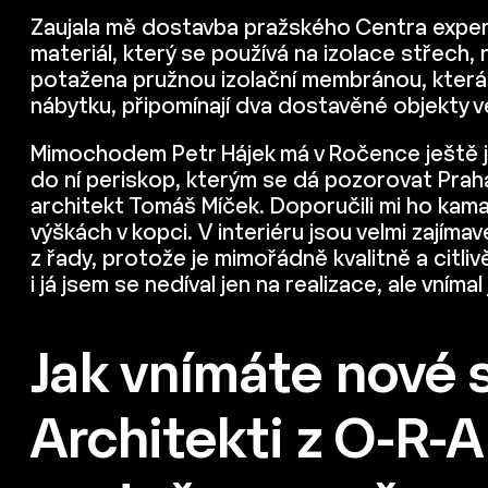
Zaujala mě dostavba pražského Centra experi
materiál, který se používá na izolace střech,
potažena pružnou izolační membránou, která j
nábytku, připomínají dva dostavěné objekty v
Mimochodem Petr Hájek má v Ročence ještě je
do ní periskop, kterým se dá pozorovat Praha
architekt Tomáš Míček. Doporučili mi ho kamar
výškách v kopci. V interiéru jsou velmi zajíma
z řady, protože je mimořádně kvalitně a citliv
i já jsem se nedíval jen na realizace, ale vní
Jak vnímáte nové s
Architekti z O-R-A