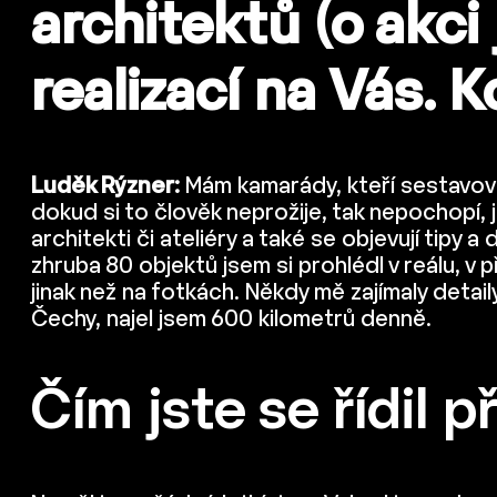
architektů (o akc
realizací na Vás. 
Luděk Rýzner:
Mám kamarády, kteří sestavoval
dokud si to člověk neprožije, tak nepochopí, j
architekti či ateliéry a také se objevují tipy 
zhruba 80 objektů jsem si prohlédl v reálu, v p
jinak než na fotkách. Někdy mě zajímaly detai
Čechy, najel jsem 600 kilometrů denně.
Čím jste se řídil p