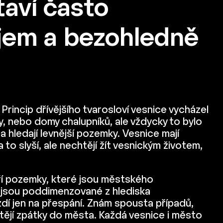
taví často
ojem a bezohledně
 Princip dřívějšího tvarosloví vesnice vycházel
y, nebo domy chalupníků, ale vždycky to bylo
a hledají levnější pozemky. Vesnice mají
to slyší, ale nechtějí žít vesnickým životem,
áří pozemky, které jsou městského
é jsou poddimenzované z hlediska
ezdí jen na přespání. Znám spousta případů,
htějí zpátky do města. Každá vesnice i město