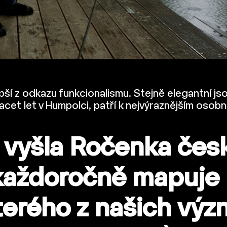
í z odkazu funkcionalismu. Stejně elegantní jsou 
acet let v Humpolci, patří k nejvýraznějším oso
vyšla Ročenka česk
každoročně mapuje 
terého z našich vý