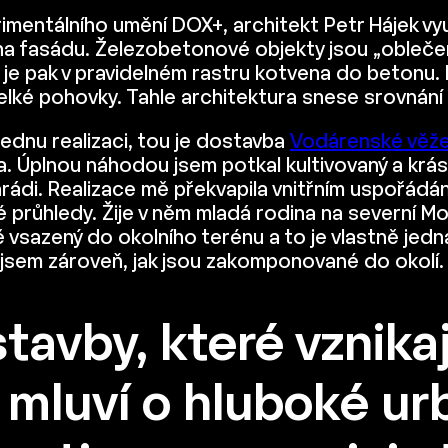
mentálního umění DOX+, architekt Petr Hájek vy
 na fasádu. Železobetonové objekty jsou „oblečen
e pak v pravidelném rastru kotvena do betonu. D
elké pohovky. Tahle architektura snese srovnání
dnu realizaci, tou je dostavba
Vodárenské věže
. Úplnou náhodou jsem potkal kultivovaný a krás
ádi. Realizace mě překvapila vnitřním uspořádáním
vé průhledy. Žije v něm mladá rodina na severní M
ě vsazený do okolního terénu a to je vlastně jedna
mal jsem zároveň, jak jsou zakomponované do okolí.
tavby, které vznikaj
 mluví o hluboké urb