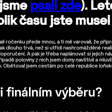
i jsme
psali zde
). Le
Kolik času jste muse
i ročenku přede mnou, a ti mě varovali, že příp
ak dlouho trvá, než si utřídí nashromážděné reali
a doporučení. A pak je třeba naplánovat si jejich n
řípadě poloviny z nich jsem domy navštívil a mluvi
ly. Obětoval jsem cestám po celé republice loňsk
ři finálním výběru?