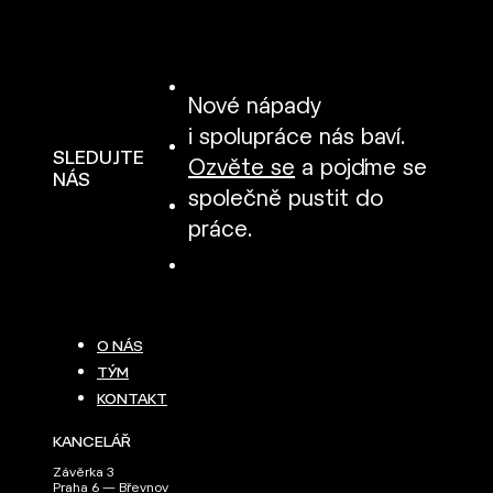
Nové nápady
i spolupráce nás baví.
SLEDUJTE
Ozvěte se
a pojďme se
NÁS
společně pustit do
práce.
O NÁS
TÝM
KONTAKT
KANCELÁŘ
Závěrka 3
Praha 6 — Břevnov