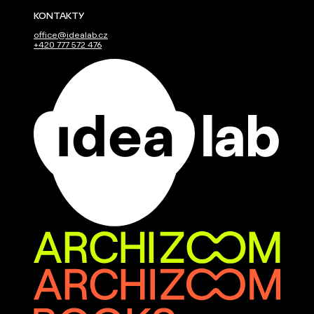
KONTAKTY
office@idealab.cz
+420 777 572 476