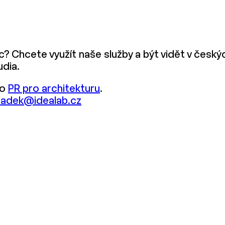
ec? Chcete využít naše služby a být vidět v čes
udia.
 o
PR pro architekturu
.
radek@idealab.cz