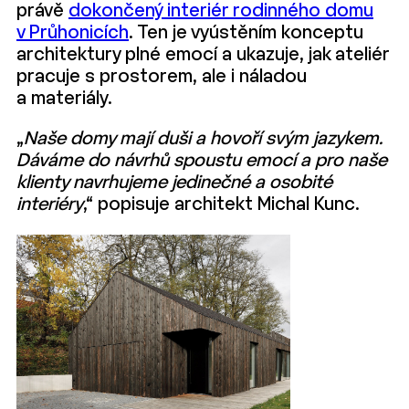
právě
dokončený interiér rodinného domu
v Průhonicích
. Ten je vyústěním konceptu
architektury plné emocí a ukazuje, jak ateliér
pracuje s prostorem, ale i náladou
a materiály.
„
Naše domy mají duši a hovoří svým jazykem.
Dáváme do návrhů spoustu emocí a pro naše
klienty navrhujeme jedinečné a osobité
interiéry
,“ popisuje architekt Michal Kunc.