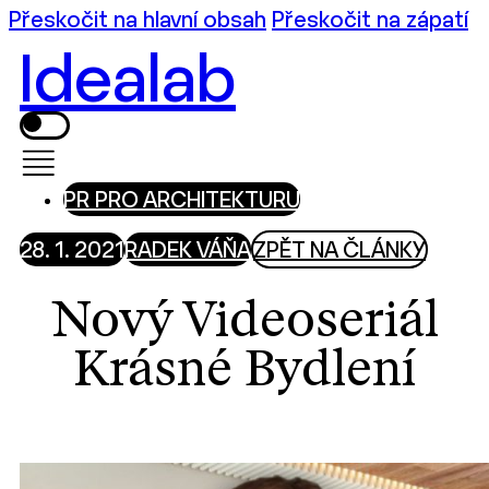
Přeskočit na hlavní obsah
Přeskočit na zápatí
Idealab
PR PRO ARCHITEKTURU
28. 1. 2021
RADEK VÁŇA
ZPĚT NA ČLÁNKY
Nový Videoseriál
Krásné Bydlení