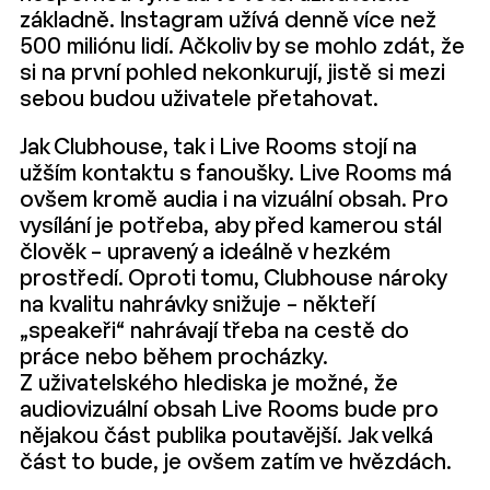
základně. Instagram užívá denně více než
500 miliónu lidí. Ačkoliv by se mohlo zdát, že
si na první pohled nekonkurují, jistě si mezi
sebou budou uživatele přetahovat.
Jak Clubhouse, tak i Live Rooms stojí na
užším kontaktu s fanoušky. Live Rooms má
ovšem kromě audia i na vizuální obsah. Pro
vysílání je potřeba, aby před kamerou stál
člověk – upravený a ideálně v hezkém
prostředí. Oproti tomu, Clubhouse nároky
na kvalitu nahrávky snižuje – někteří
„speakeři“ nahrávají třeba na cestě do
práce nebo během procházky.
Z uživatelského hlediska je možné, že
audiovizuální obsah Live Rooms bude pro
nějakou část publika poutavější. Jak velká
část to bude, je ovšem zatím ve hvězdách.