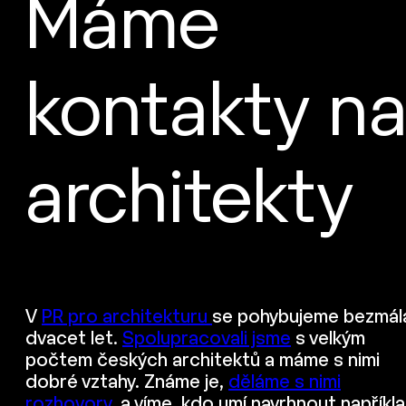
Máme
kontakty n
architekty
V
PR pro architekturu
se pohybujeme bezmál
dvacet let.
Spolupracovali jsme
s velkým
počtem českých architektů a máme s nimi
dobré vztahy. Známe je,
děláme s nimi
rozhovory
, a víme, kdo umí navrhnout napříkl