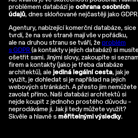
problémem databází je
ochrana osobních
údajů
, dnes skloňované nejčastěji jako GDPR
Agentury, nabízející komerční databáze, sice
tvrdí, že na své straně mají vše v pořádku,
ale na druhou stranu se tváří, že
problém
s GDPR
(a kontakty v jejich databázi) si musít
ošetřit sami. Jinými slovy, zakoupíte si sezna
firem a kontakty (jako je třeba databáze
architektů), ale
jediná legální cesta
, jak je
využít, je dohledat si je například na jejich
webových stránkách. A přesto jim nemůžete
zavolat přímo. Naši databázi architektů si
nejde koupit z jednoho prostého důvodu –
neprodáváme ji. Jak ji tedy můžete využít?
Skvěle a hlavně s
měřitelnými výsledky
.