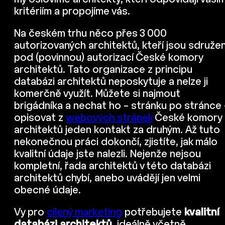
kritériím a propojíme vás.
Na českém trhu něco přes 3 000
autorizovaných architektů, kteří jsou sdružen
pod (povinnou) autorizací České komory
architektů. Tato organizace z principu
databázi architektů neposkytuje a nelze ji
komerčně využít. Můžete si najmout
brigádníka a nechat ho – stránku po stránce 
opisovat z
webových stránek
České komory
architektů jeden kontakt za druhým. Až tuto
nekonečnou práci dokončí, zjistíte, jak málo
kvalitní údaje jste nalezli. Nejenže nejsou
kompletní, řada architektů v této databázi
architektů chybí, anebo uvádějí jen velmi
obecné údaje.
Vy pro
cílený marketing
potřebujete
kvalitní
databázi architektů
, ideálně včetně